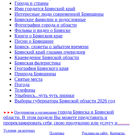
Города и страны
Ими гордится Брянский край
Интересные люди современной Брянщины
Брянские фамилии и родословные
Фотографии города и области
Фильмы и видео о Брянске
Книги о Брянском крае
Песни о Брянщине
Брянск, сюжеты о забытом времени
Брянский край глазами очевидцев
Краеведение Брянской области
Брянская фалеристика
География Брянского края
Природа Брянщины
Святые места
Погода
Телефоны
Улыбнись...чуть чуть лирики
Выборы губернатора Брянской области 2026 год
города Брянска и Брянской
►
►
►
Предприятия и организации
области. В этом разделе Вы можете представить и
прорекламировать себя, свою продукцию или услугу и
..
........
Условия, на которых
Политика
Реклама на сайте.
Контакты.