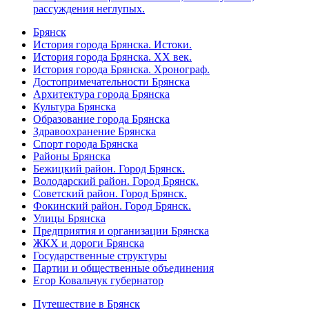
рассуждения неглупых.
Брянск
История города Брянска. Истоки.
История города Брянска. XX век.
История города Брянска. Хронограф.
Достопримечательности Брянска
Архитектура города Брянска
Культура Брянска
Образование города Брянска
Здравоохранение Брянска
Спорт города Брянска
Районы Брянска
Бежицкий район. Город Брянск.
Володарский район. Город Брянск.
Советский район. Город Брянск.
Фокинский район. Город Брянск.
Улицы Брянска
Предприятия и организации Брянска
ЖКХ и дороги Брянска
Государственные структуры
Партии и общественные объединения
Егор Ковальчук губернатор
Путешествие в Брянск