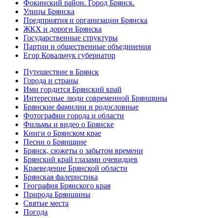
Фокинский район. Город Брянск.
Улицы Брянска
Предприятия и организации Брянска
ЖКХ и дороги Брянска
Государственные структуры
Партии и общественные объединения
Егор Ковальчук губернатор
Путешествие в Брянск
Города и страны
Ими гордится Брянский край
Интересные люди современной Брянщины
Брянские фамилии и родословные
Фотографии города и области
Фильмы и видео о Брянске
Книги о Брянском крае
Песни о Брянщине
Брянск, сюжеты о забытом времени
Брянский край глазами очевидцев
Краеведение Брянской области
Брянская фалеристика
География Брянского края
Природа Брянщины
Святые места
Погода