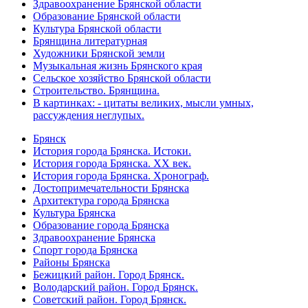
Здравоохранение Брянской области
Образование Брянской области
Культура Брянской области
Брянщина литературная
Художники Брянской земли
Музыкальная жизнь Брянского края
Сельское хозяйство Брянской области
Строительство. Брянщина.
В картинках: - цитаты великих, мысли умных,
рассуждения неглупых.
Брянск
История города Брянска. Истоки.
История города Брянска. XX век.
История города Брянска. Хронограф.
Достопримечательности Брянска
Архитектура города Брянска
Культура Брянска
Образование города Брянска
Здравоохранение Брянска
Спорт города Брянска
Районы Брянска
Бежицкий район. Город Брянск.
Володарский район. Город Брянск.
Советский район. Город Брянск.