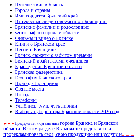
Путешествие в Брянск
Города и страны
Ими гордится Брянский край
Интересные люди современной Брянщины
Брянские фамилии и родословные
Фотографии города и области
Фильмы и видео о Брянске
Книги о Брянском крае
Песни о Брянщине
Брянск, сюжеты о забытом времени
Брянский край глазами очевидцев
Краеведение Брянской области
Брянская фалеристика
География Брянского края
Природа Брянщины
Святые места
Погода
Телефоны
Улыбнись...чуть чуть лирики
Выборы губернатора Брянской области 2026 год
города Брянска и Брянской
►
►
►
Предприятия и организации
области. В этом разделе Вы можете представить и
прорекламировать себя, свою продукцию или услугу и
..
........