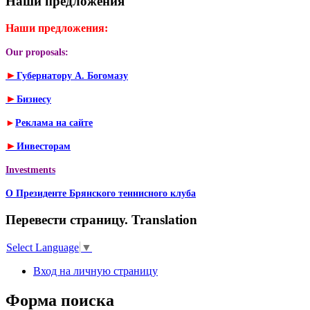
Наши предложения
Наши предложения:
Our proposals:
►
Губернатору А. Богомазу
►
Бизнесу
►
Реклама на сайте
►
Инвесторам
Investments
О Президенте Брянского теннисного клуба
Перевести страницу. Translation
Select Language
▼
Вход на личную страницу
Форма поиска