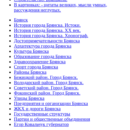
В картинках: - цитаты великих, мысли умных,
рассуждения неглупых.
Брянск
История города Брянска. Истоки.
История города Брянска. XX век.
История города Брянска. Хронограф.
Достопримечательности Брянска
Архитектура города Брянска
Культура Брянска
Образование города Брянска
Здравоохранение Брянска
Спорт города Брянска
Районы Брянска
Бежицкий район. Город Брянск.
Володарский район. Город Брянск.
Советский район. Город Брянск.
Фокинский район. Город Брянск.
Улицы Брянска
Предприятия и организации Брянска
ЖКХ и дороги Брянска
Государственные структуры
Партии и общественные объединения
Егор Ковальчук губернатор