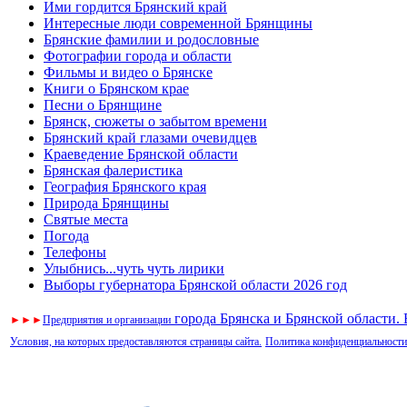
Ими гордится Брянский край
Интересные люди современной Брянщины
Брянские фамилии и родословные
Фотографии города и области
Фильмы и видео о Брянске
Книги о Брянском крае
Песни о Брянщине
Брянск, сюжеты о забытом времени
Брянский край глазами очевидцев
Краеведение Брянской области
Брянская фалеристика
География Брянского края
Природа Брянщины
Святые места
Погода
Телефоны
Улыбнись...чуть чуть лирики
Выборы губернатора Брянской области 2026 год
города Брянска и Брянской области.
►
►
►
Предприятия и организации
Условия, на которых предоставляются страницы сайта.
Политика конфиденциальности