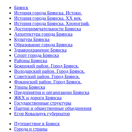
Брянск
История города Брянска. Истоки.
История города Брянска. XX век.
История города Брянска. Хронограф.
Достопримечательности Брянска
Архитектура города Брянска
Культура Брянска
Образование города Брянска
Здравоохранение Брянска
Спорт города Брянска
Районы Брянска
Бежицкий район. Город Брянск.
Володарский район. Город Брянск.
Советский район. Город Брянск.
Фокинский район. Город Брянск.
Улицы Брянска
Предприятия и организации Брянска
ЖКХ и дороги Брянска
Государственные структуры
Партии и общественные объединения
Егор Ковальчук губернатор
Путешествие в Брянск
Города и страны