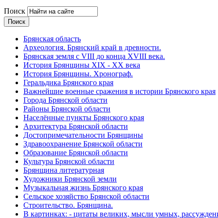
Поиск
Брянская область
Археология. Брянский край в древности.
Брянская земля с VIII до конца XVIII века.
История Брянщины XIX - XX века
История Брянщины. Хронограф.
Геральдика Брянского края
Важнейшие военные сражения в истории Брянского края
Города Брянской области
Районы Брянской области
Населённые пункты Брянского края
Архитектура Брянской области
Достопримечательности Брянщины
Здравоохранение Брянской области
Образование Брянской области
Культура Брянской области
Брянщина литературная
Художники Брянской земли
Музыкальная жизнь Брянского края
Сельское хозяйство Брянской области
Строительство. Брянщина.
В картинках: - цитаты великих, мысли умных, рассужден