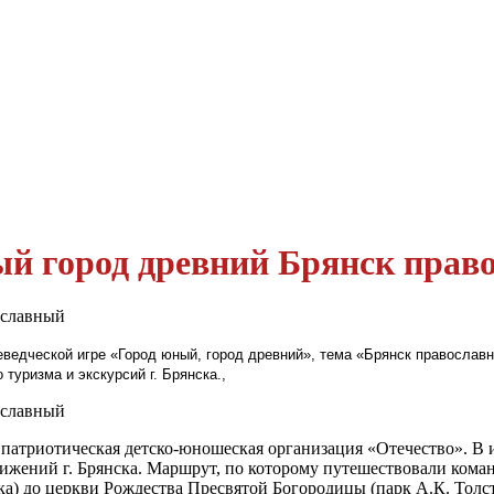
ый город древний Брянск прав
аеведческой игре «Город юный, город древний», тема «Брянск правосла
 туризма и экскурсий г. Брянска.,
, патриотическая детско-юношеская организация «Отечество». В
жений г. Брянска. Маршрут, по которому путешествовали коман
) до церкви Рождества Пресвятой Богородицы (парк А.К. Толсто