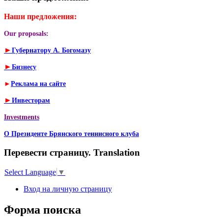
Наши предложения:
Our proposals:
►
Губернатору А. Богомазу
►
Бизнесу
►
Реклама на сайте
►
Инвесторам
Investments
О Президенте Брянского теннисного клуба
Перевести страницу. Translation
Select Language
▼
Вход на личную страницу
Форма поиска