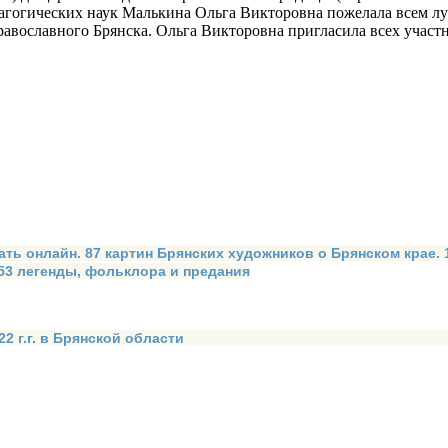
агогических наук Малькина Ольга Викторовна пожелала всем луч
равославного Брянска. Ольга Викторовна пригласила всех участ
ать онлайн. 87 картин Брянских художников о Брянском крае.
 53 легенды, фольклора и предания
2 г.г. в Брянской области