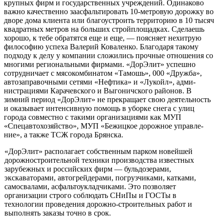
крупных фирм и государственных учрежде­ний. Одинаково
важно качественно заасфальтировать 10-метровую до­рожку во
дворе дома клиента или благоустроить территорию в 10 тысяч
квадратных метров на больших стройплощадках. Сделаешь
хорошо, к тебе обратятся еще и еще, — поясняет нехитрую
философию успе­ха Валерий Коваленко. Благодаря такому
подходу к делу у компании сложились прочные отношения со
многими региональными фирмами. «ДорЭлит» успешно
сотрудничает с мясокомбинатом «Тамошь», 000 «Дружба»,
автозаправочными сетями «Нефтика» и «Лукойл», адми­
нистрациями Карачевского и Выгоничского районов. В
зимний период «ДорЭлит» не прекращает свою деятельность
и оказывает интенсивную помощь в уборке снега с улиц
города совместно с такими организация­ми как МУП
«Спецавтохозяйство», МУП «Бежицкое дорожное управле­
ние», а также ТСЖ города Брянска.
«ДорЭлит» располагает собственным парком новейшей
дорожно­строительной техники производства известных
зарубежных и россий­ских фирм — бульдозерами,
экскаваторами, автогрейдерами, погруз­чиками, катками,
самосвалами, асфальтоукладчиками. Это позволяет
организации строго соблюдать СНиПы и ГОСТы в
технологии проведе­ния дорожно-строительных работ и
выполнять заказы точно в срок.