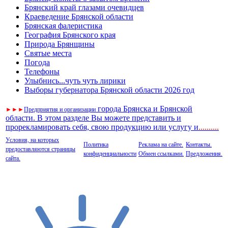
Брянский край глазами очевидцев
Краеведение Брянской области
Брянская фалеристика
География Брянского края
Природа Брянщины
Святые места
Погода
Телефоны
Улыбнись...чуть чуть лирики
Выборы губернатора Брянской области 2026 год
города Брянска и Брянской
►
►
►
Предприятия и организации
области. В этом разделе Вы можете представить и
прорекламировать себя, свою продукцию или услугу и
..
........
Условия, на которых
Политика
Реклама на сайте.
Контакты.
предоставляются страницы
конфиденциальности
Обмен ссылками.
Предложения.
сайта.