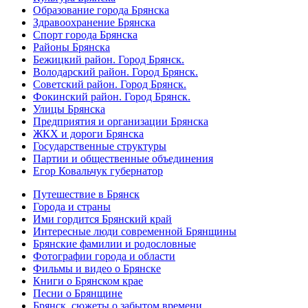
Образование города Брянска
Здравоохранение Брянска
Спорт города Брянска
Районы Брянска
Бежицкий район. Город Брянск.
Володарский район. Город Брянск.
Советский район. Город Брянск.
Фокинский район. Город Брянск.
Улицы Брянска
Предприятия и организации Брянска
ЖКХ и дороги Брянска
Государственные структуры
Партии и общественные объединения
Егор Ковальчук губернатор
Путешествие в Брянск
Города и страны
Ими гордится Брянский край
Интересные люди современной Брянщины
Брянские фамилии и родословные
Фотографии города и области
Фильмы и видео о Брянске
Книги о Брянском крае
Песни о Брянщине
Брянск, сюжеты о забытом времени