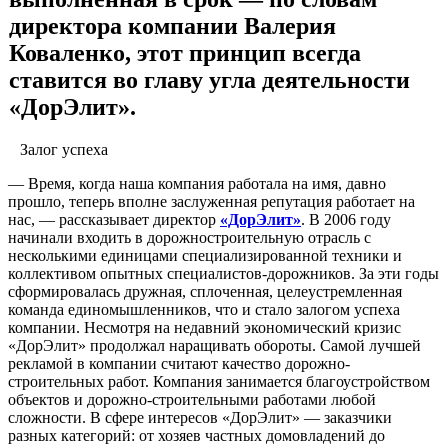
директора компании Валерия
Коваленко
,
этот принцип всегда
ставится во главу угла деятельности
«ДорЭлит».
Залог успеха
— Время, когда наша компания работала на имя, давно
прошло, теперь вполне заслуженная репутация работает на
нас, — рассказы­вает директор
«ДорЭлит»
. В 2006 году
начинали входить в дорожно­строительную отрасль с
несколькими единицами специализированной техники и
коллективом опытных специалистов-дорожников. За эти годы
сформировалась дружная, сплоченная, целеустремленная
коман­да единомышленников, что и стало залогом успеха
компании. Несмотря на недавний экономический кризис
«ДорЭлит» продолжал наращи­вать обороты. Самой лучшей
рекламой в компании считают качество дорожно-
строительных работ. Компания занимается благоустройством
объектов и дорожно-строительными работами любой
сложности. В сфере интересов «ДорЭлит» — заказчики
разных категорий: от хозяев частных домовладений до