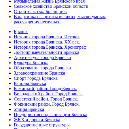
Музыкальная жизнь Брянского края
Сельское хозяйство Брянской области
Строительство. Брянщина.
В картинках: - цитаты великих, мысли умных,
рассуждения неглупых.
Брянск
История города Брянска. Истоки.
История города Брянска. XX век.
История города Брянска. Хронограф.
Достопримечательности Брянска
Архитектура города Брянска
Культура Брянска
Образование города Брянска
Здравоохранение Брянска
Спорт города Брянска
Районы Брянска
Бежицкий район. Город Брянск.
Володарский район. Город Брянск.
Советский район. Город Брянск.
Фокинский район. Город Брянск.
Улицы Брянска
Предприятия и организации Брянска
ЖКХ и дороги Брянска
Государственные структуры