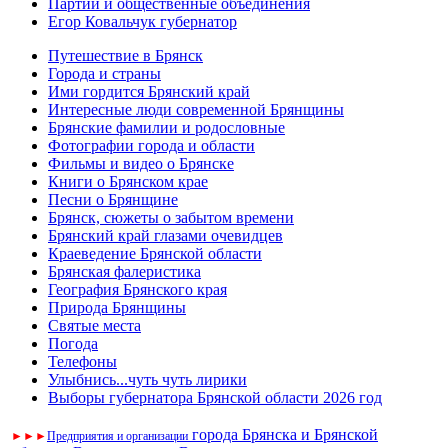
Партии и общественные объединения
Егор Ковальчук губернатор
Путешествие в Брянск
Города и страны
Ими гордится Брянский край
Интересные люди современной Брянщины
Брянские фамилии и родословные
Фотографии города и области
Фильмы и видео о Брянске
Книги о Брянском крае
Песни о Брянщине
Брянск, сюжеты о забытом времени
Брянский край глазами очевидцев
Краеведение Брянской области
Брянская фалеристика
География Брянского края
Природа Брянщины
Святые места
Погода
Телефоны
Улыбнись...чуть чуть лирики
Выборы губернатора Брянской области 2026 год
города Брянска и Брянской
►
►
►
Предприятия и организации