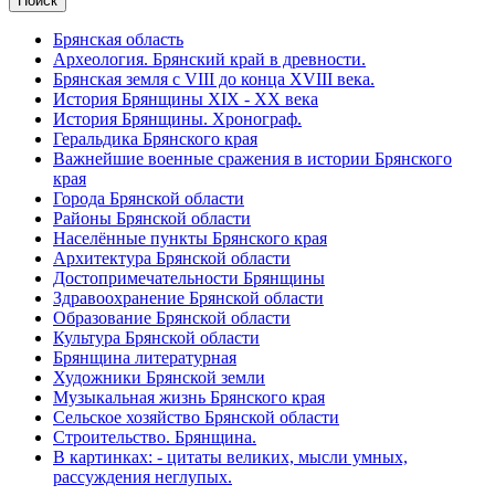
Брянская область
Археология. Брянский край в древности.
Брянская земля с VIII до конца XVIII века.
История Брянщины XIX - XX века
История Брянщины. Хронограф.
Геральдика Брянского края
Важнейшие военные сражения в истории Брянского
края
Города Брянской области
Районы Брянской области
Населённые пункты Брянского края
Архитектура Брянской области
Достопримечательности Брянщины
Здравоохранение Брянской области
Образование Брянской области
Культура Брянской области
Брянщина литературная
Художники Брянской земли
Музыкальная жизнь Брянского края
Сельское хозяйство Брянской области
Строительство. Брянщина.
В картинках: - цитаты великих, мысли умных,
рассуждения неглупых.