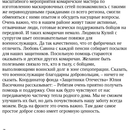
масштабного мероприятия комаричские мастера по
изготовлению маскировочных сетей познакомились с такими
же неравнодушными гражданами со всего региона, смогли
обменяться с ними опытом и обсудить насущные вопросы.
Очень важно, что в нашем районе живут такие активные,
отзывчивые люди, готовые всячески поддерживать бойцов на
передовой. И таких комаричан немало. Людмила Кулий с
супругом шьет опознавательные повязки для
военнослужащих. Да так качественно, что от фабричных не
отличить. Любовь Савина с каждой пенсии собирает посылки
для наших защитников. Посильную помощь стараются
оказывать и десятки других комаричан. Желание быть
полезными связало тех, кто в тылу, с бойцами,
выполняющими воинский долг в зоне спецоперации. Сказать,
что военнослужащие благодарны добровольцам, – ничего не
сказать. Координатор фонда «Защитники Отечества» Юлия
Васичкина рассказывает: – Ребятам очень приятно получать
помощь и поддержку. Они как будто чувствуют от нас
передаваемую частичку тепла родного дома. Мы не сможем
улучшить их быт, но дать почувствовать нашу заботу всегда
можем. Ведь на фронте это очень важно. Там даже самое
простое доброе слово имеет огромную ценность.