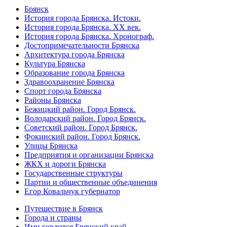
Брянск
История города Брянска. Истоки.
История города Брянска. XX век.
История города Брянска. Хронограф.
Достопримечательности Брянска
Архитектура города Брянска
Культура Брянска
Образование города Брянска
Здравоохранение Брянска
Спорт города Брянска
Районы Брянска
Бежицкий район. Город Брянск.
Володарский район. Город Брянск.
Советский район. Город Брянск.
Фокинский район. Город Брянск.
Улицы Брянска
Предприятия и организации Брянска
ЖКХ и дороги Брянска
Государственные структуры
Партии и общественные объединения
Егор Ковальчук губернатор
Путешествие в Брянск
Города и страны
Ими гордится Брянский край