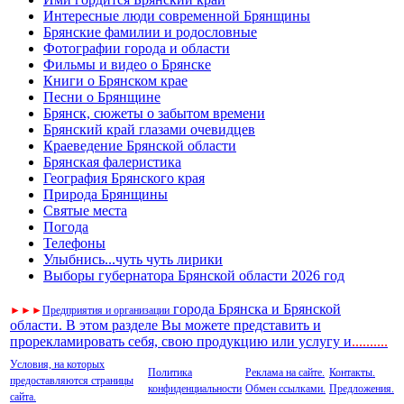
Интересные люди современной Брянщины
Брянские фамилии и родословные
Фотографии города и области
Фильмы и видео о Брянске
Книги о Брянском крае
Песни о Брянщине
Брянск, сюжеты о забытом времени
Брянский край глазами очевидцев
Краеведение Брянской области
Брянская фалеристика
География Брянского края
Природа Брянщины
Святые места
Погода
Телефоны
Улыбнись...чуть чуть лирики
Выборы губернатора Брянской области 2026 год
города Брянска и Брянской
►
►
►
Предприятия и организации
области. В этом разделе Вы можете представить и
прорекламировать себя, свою продукцию или услугу и
..
........
Условия, на которых
Политика
Реклама на сайте.
Контакты.
предоставляются страницы
конфиденциальности
Обмен ссылками.
Предложения.
сайта.