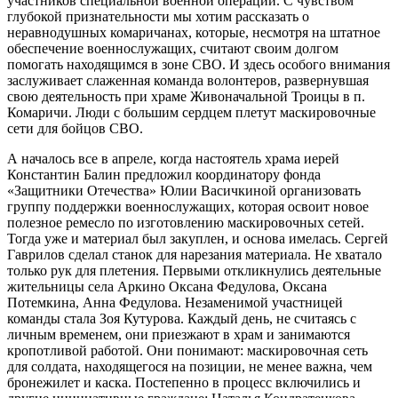
участников специальной военной операции. С чувством
глубокой признательности мы хотим рассказать о
неравнодушных комаричанах, которые, несмотря на штатное
обеспечение военнослужащих, считают своим долгом
помогать находящимся в зоне СВО. И здесь особого внимания
заслуживает слаженная команда волонтеров, развернувшая
свою деятельность при храме Живоначальной Троицы в п.
Комаричи. Люди с большим сердцем плетут маскировочные
сети для бойцов СВО.
А началось все в апреле, когда настоятель храма иерей
Константин Балин предложил координатору фонда
«Защитники Отечества» Юлии Васичкиной организовать
группу поддержки военнослужащих, которая освоит новое
полезное ремесло по изготовлению маскировочных сетей.
Тогда уже и материал был закуплен, и основа имелась. Сергей
Гаврилов сделал станок для нарезания материала. Не хватало
только рук для плетения. Первыми откликнулись деятельные
жительницы села Аркино Оксана Федулова, Оксана
Потемкина, Анна Федулова. Незаменимой участницей
команды стала Зоя Кутурова. Каждый день, не считаясь с
личным временем, они приезжают в храм и занимаются
кропотливой работой. Они понимают: маскировочная сеть
для солдата, находящегося на позиции, не менее важна, чем
бронежилет и каска. Постепенно в процесс включились и