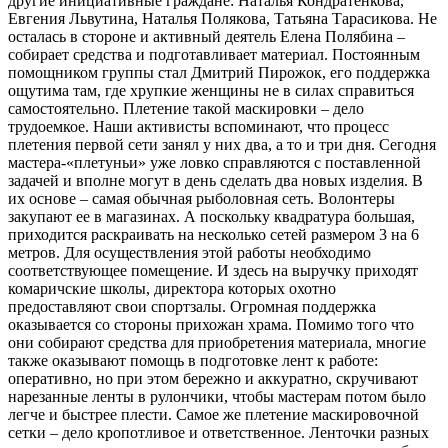
другие инициативные граждане: Наталья Кондратенкова,
Евгения Львутина, Наталья Полякова, Татьяна Тарасикова. Не
осталась в стороне и активный деятель Елена Полябина –
собирает средства и подготавливает материал. Постоянным
помощником группы стал Дмитрий Пирожок, его поддержка
ощутима там, где хрупкие женщины не в силах справиться
самостоятельно. Плетение такой маскировки – дело
трудоемкое. Наши активисты вспоминают, что процесс
плетения первой сети занял у них два, а то и три дня. Сегодня
мастера-«плетуньи» уже ловко справляются с поставленной
задачей и вполне могут в день сделать два новых изделия. В
их основе – самая обычная рыболовная сеть. Волонтеры
закупают ее в магазинах. А поскольку квадратура большая,
приходится раскраивать на несколько сетей размером 3 на 6
метров. Для осуществления этой работы необходимо
соответствующее помещение. И здесь на выручку приходят
комаричские школы, директора которых охотно
предоставляют свои спортзалы. Огромная поддержка
оказывается со стороны прихожан храма. Помимо того что
они собирают средства для приобретения материала, многие
также оказывают помощь в подготовке лент к работе:
оперативно, но при этом бережно и аккуратно, скручивают
нарезанные ленты в рулончики, чтобы мастерам потом было
легче и быстрее плести. Самое же плетение маскировочной
сетки – дело кропотливое и ответственное. Ленточки разных