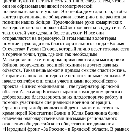
цветов нужно вплетать в сеть хаотично, следя за тем, чтобы
они не образовывали явной геометрической
последовательности узоров. Это необходимо для того, чтобы
коптер противника не обнаружил геометрию и не распознал
позиции наших бойцов. Трудолюбивые руки комаричских
мастеров вплетают порядка 440 метров ленты в одну сеть. А
таких сетей уже сделали более двухсот. И все они
отправляются на передовую. В этом нашим волонтерам
помогает руководитель благотворительного фонда «Во имя
Отечества» Руслан Егоров, который лично везет готовые сети
в горячие точки, туда, где они так необходимы.
Маскировочные сети широко применяются для маскировки
бойцов, вооружения, военной техники и других важных
объектов. Такая вещь может в прямом смысле спасти жизнь.
Старания наших волонтеров не остаются незамеченными. В
начале сентября они стали участниками всероссийского
проекта «Бизнес-мобилизация», где губернатор Брянской
области Александр Богомаз выразил команде комаричских
добровольцев благодарность за их плодотворную работу и
помощь участникам специальной военной операции.
Организаторы добровольческой деятельности настоятель
храма иерей Константин Балин и Юлия Васичкина были
отмечены благодарственными письмами регионального
отделения общероссийского общественного движения
«Народный фронт «За Россию» в Брянской области. В рамках