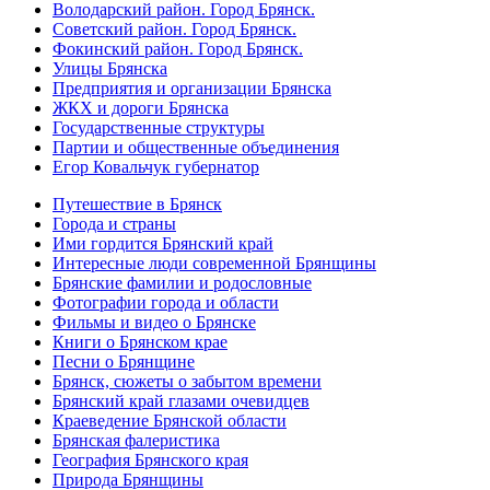
Володарский район. Город Брянск.
Советский район. Город Брянск.
Фокинский район. Город Брянск.
Улицы Брянска
Предприятия и организации Брянска
ЖКХ и дороги Брянска
Государственные структуры
Партии и общественные объединения
Егор Ковальчук губернатор
Путешествие в Брянск
Города и страны
Ими гордится Брянский край
Интересные люди современной Брянщины
Брянские фамилии и родословные
Фотографии города и области
Фильмы и видео о Брянске
Книги о Брянском крае
Песни о Брянщине
Брянск, сюжеты о забытом времени
Брянский край глазами очевидцев
Краеведение Брянской области
Брянская фалеристика
География Брянского края
Природа Брянщины