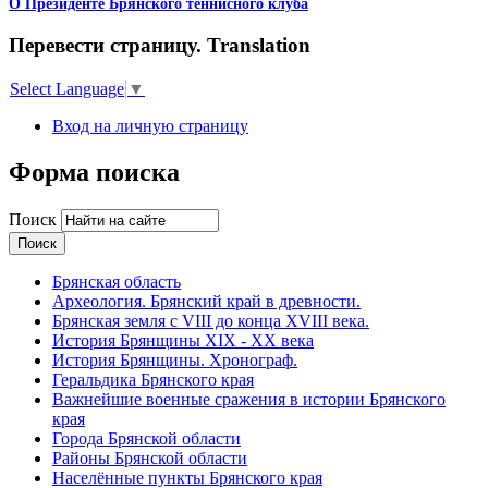
О Президенте Брянского теннисного клуба
Перевести страницу. Translation
Select Language
▼
Вход на личную страницу
Форма поиска
Поиск
Брянская область
Археология. Брянский край в древности.
Брянская земля с VIII до конца XVIII века.
История Брянщины XIX - XX века
История Брянщины. Хронограф.
Геральдика Брянского края
Важнейшие военные сражения в истории Брянского
края
Города Брянской области
Районы Брянской области
Населённые пункты Брянского края