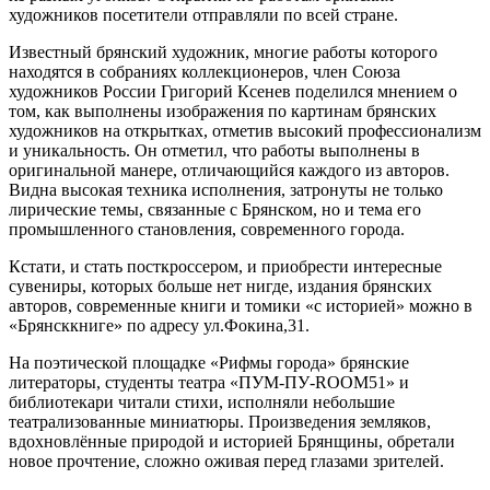
художников посетители отправляли по всей стране.
Известный брянский художник, многие работы которого
находятся в собраниях коллекционеров, член Союза
художников России Григорий Ксенев поделился мнением о
том, как выполнены изображения по картинам брянских
художников на открытках, отметив высокий профессионализм
и уникальность. Он отметил, что работы выполнены в
оригинальной манере, отличающийся каждого из авторов.
Видна высокая техника исполнения, затронуты не только
лирические темы, связанные с Брянском, но и тема его
промышленного становления, современного города.
Кстати, и стать посткроссером, и приобрести интересные
сувениры, которых больше нет нигде, издания брянских
авторов, современные книги и томики «с историей» можно в
«Брянсккниге» по адресу ул.Фокина,31.
На поэтической площадке «Рифмы города» брянские
литераторы, студенты театра «ПУМ-ПУ-ROOM51» и
библиотекари читали стихи, исполняли небольшие
театрализованные миниатюры. Произведения земляков,
вдохновлённые природой и историей Брянщины, обретали
новое прочтение, сложно оживая перед глазами зрителей.