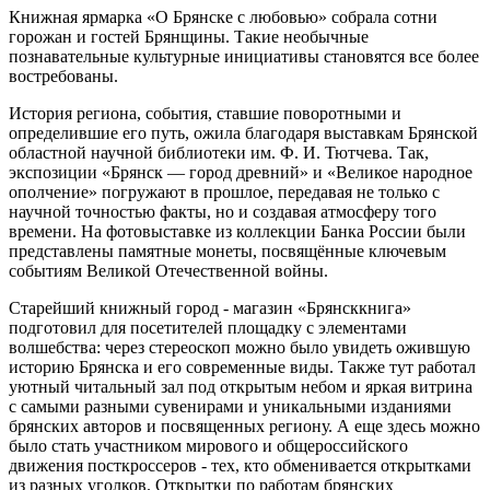
Книжная ярмарка «О Брянске с любовью» собрала сотни
горожан и гостей Брянщины. Такие необычные
познавательные культурные инициативы становятся все более
востребованы.
История региона, события, ставшие поворотными и
определившие его путь, ожила благодаря выставкам Брянской
областной научной библиотеки им. Ф. И. Тютчева. Так,
экспозиции «Брянск — город древний» и «Великое народное
ополчение» погружают в прошлое, передавая не только с
научной точностью факты, но и создавая атмосферу того
времени. На фотовыставке из коллекции Банка России были
представлены памятные монеты, посвящённые ключевым
событиям Великой Отечественной войны.
Старейший книжный город - магазин «Брянсккнига»
подготовил для посетителей площадку с элементами
волшебства: через стереоскоп можно было увидеть ожившую
историю Брянска и его современные виды. Также тут работал
уютный читальный зал под открытым небом и яркая витрина
с самыми разными сувенирами и уникальными изданиями
брянских авторов и посвященных региону. А еще здесь можно
было стать участником мирового и общероссийского
движения посткроссеров - тех, кто обменивается открытками
из разных уголков. Открытки по работам брянских