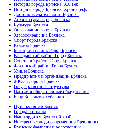
История города Брянска. XX век.
История города Брянска. Хронограф.
Достопримечательности Брянска
Архитектура города Брянска
Культура Брянска
Образование города Брянска
Здравоохранение Брянска
Спорт города Брянска
Районы Брянска
Бежицкий район. Город Брянск.
Володарский район. Город Брянск.
Советский район. Город Брянск.
Фокинский район. Город Брянск.
Улицы Брянска
Предприятия и организации Брянска
ЖКХ и дороги Брянска
Государственные структуры
Партии и общественные объединения
Егор Ковальчук губернатор
Путешествие в Брянск
Города и страны
Ими гордится Брянский край
Интересные люди современной Брянщины
Брянские фамилии и родословные