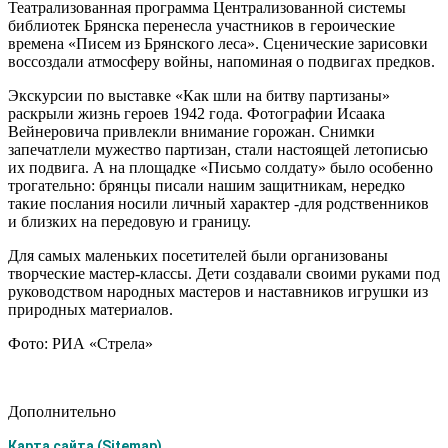
Театрализованная программа Централизованной системы
библиотек Брянска перенесла участников в героические
времена «Писем из Брянского леса». Сценические зарисовки
воссоздали атмосферу войны, напоминая о подвигах предков.
Экскурсии по выставке «Как шли на битву партизаны»
раскрыли жизнь героев 1942 года. Фотографии Исаака
Вейнеровича привлекли внимание горожан. Снимки
запечатлели мужество партизан, стали настоящей летописью
их подвига. А на площадке «Письмо солдату» было особенно
трогательно: брянцы писали нашим защитникам, нередко
такие послания носили личный характер -для родственников
и близких на передовую и границу.
Для самых маленьких посетителей были организованы
творческие мастер-классы. Дети создавали своими руками под
руководством народных мастеров и наставников игрушки из
природных материалов.
Фото: РИА «Стрела»
Дополнительно
Карта сайта (Sitemap)