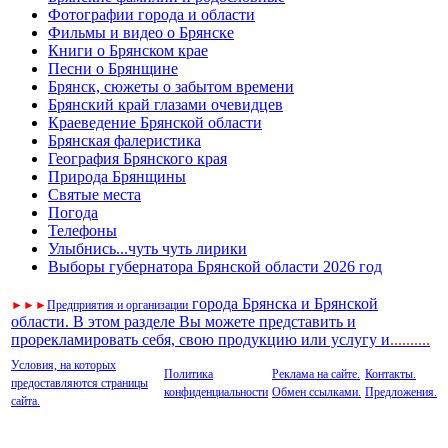
Фотографии города и области
Фильмы и видео о Брянске
Книги о Брянском крае
Песни о Брянщине
Брянск, сюжеты о забытом времени
Брянский край глазами очевидцев
Краеведение Брянской области
Брянская фалеристика
География Брянского края
Природа Брянщины
Святые места
Погода
Телефоны
Улыбнись...чуть чуть лирики
Выборы губернатора Брянской области 2026 год
города Брянска и Брянской
►
►
►
Предприятия и организации
области. В этом разделе Вы можете представить и
прорекламировать себя, свою продукцию или услугу и
..
........
Условия, на которых
Политика
Реклама на сайте.
Контакты.
предоставляются страницы
конфиденциальности
Обмен ссылками.
Предложения.
сайта.