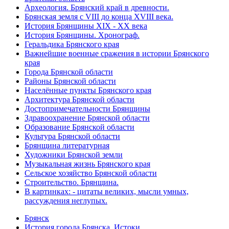
Археология. Брянский край в древности.
Брянская земля с VIII до конца XVIII века.
История Брянщины XIX - XX века
История Брянщины. Хронограф.
Геральдика Брянского края
Важнейшие военные сражения в истории Брянского
края
Города Брянской области
Районы Брянской области
Населённые пункты Брянского края
Архитектура Брянской области
Достопримечательности Брянщины
Здравоохранение Брянской области
Образование Брянской области
Культура Брянской области
Брянщина литературная
Художники Брянской земли
Музыкальная жизнь Брянского края
Сельское хозяйство Брянской области
Строительство. Брянщина.
В картинках: - цитаты великих, мысли умных,
рассуждения неглупых.
Брянск
История города Брянска. Истоки.