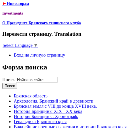
►
Инвесторам
Investments
О Президенте Брянского теннисного клуба
Перевести страницу. Translation
Select Language
▼
Вход на личную страницу
Форма поиска
Поиск
Брянская область
Археология. Брянский край в древности.
Брянская земля с VIII до конца XVIII века.
История Брянщины XIX - XX века
История Брянщины. Хронограф.
Геральдика Брянского края
Важнейшие военные сражения в истории Брянского края