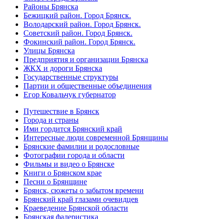
Районы Брянска
Бежицкий район. Город Брянск.
Володарский район. Город Брянск.
Советский район. Город Брянск.
Фокинский район. Город Брянск.
Улицы Брянска
Предприятия и организации Брянска
ЖКХ и дороги Брянска
Государственные структуры
Партии и общественные объединения
Егор Ковальчук губернатор
Путешествие в Брянск
Города и страны
Ими гордится Брянский край
Интересные люди современной Брянщины
Брянские фамилии и родословные
Фотографии города и области
Фильмы и видео о Брянске
Книги о Брянском крае
Песни о Брянщине
Брянск, сюжеты о забытом времени
Брянский край глазами очевидцев
Краеведение Брянской области
Брянская фалеристика