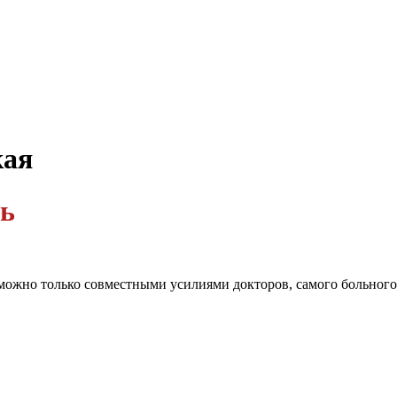
кая
ь
 можно только совместными усилиями докторов, самого больног