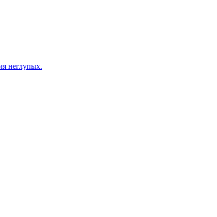
ия неглупых.