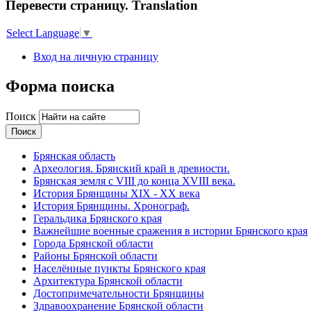
Перевести страницу. Translation
Select Language
▼
Вход на личную страницу
Форма поиска
Поиск
Брянская область
Археология. Брянский край в древности.
Брянская земля с VIII до конца XVIII века.
История Брянщины XIX - XX века
История Брянщины. Хронограф.
Геральдика Брянского края
Важнейшие военные сражения в истории Брянского края
Города Брянской области
Районы Брянской области
Населённые пункты Брянского края
Архитектура Брянской области
Достопримечательности Брянщины
Здравоохранение Брянской области