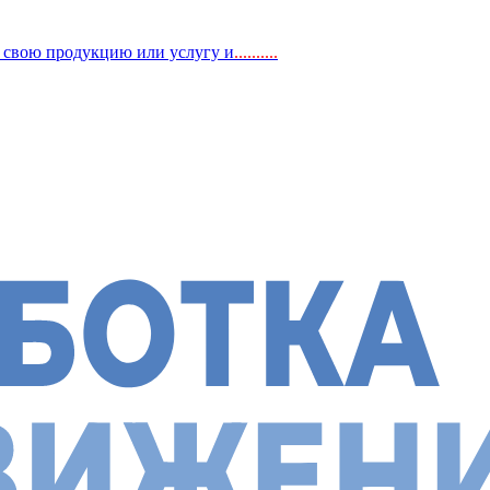
, свою продукцию или услугу и
..
........