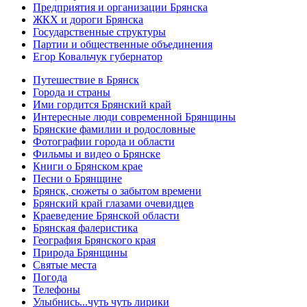
Предприятия и организации Брянска
ЖКХ и дороги Брянска
Государственные структуры
Партии и общественные объединения
Егор Ковальчук губернатор
Путешествие в Брянск
Города и страны
Ими гордится Брянский край
Интересные люди современной Брянщины
Брянские фамилии и родословные
Фотографии города и области
Фильмы и видео о Брянске
Книги о Брянском крае
Песни о Брянщине
Брянск, сюжеты о забытом времени
Брянский край глазами очевидцев
Краеведение Брянской области
Брянская фалеристика
География Брянского края
Природа Брянщины
Святые места
Погода
Телефоны
Улыбнись...чуть чуть лирики