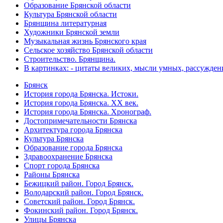
Образование Брянской области
Культура Брянской области
Брянщина литературная
Художники Брянской земли
Музыкальная жизнь Брянского края
Сельское хозяйство Брянской области
Строительство. Брянщина.
В картинках: - цитаты великих, мысли умных, рассужден
Брянск
История города Брянска. Истоки.
История города Брянска. XX век.
История города Брянска. Хронограф.
Достопримечательности Брянска
Архитектура города Брянска
Культура Брянска
Образование города Брянска
Здравоохранение Брянска
Спорт города Брянска
Районы Брянска
Бежицкий район. Город Брянск.
Володарский район. Город Брянск.
Советский район. Город Брянск.
Фокинский район. Город Брянск.
Улицы Брянска