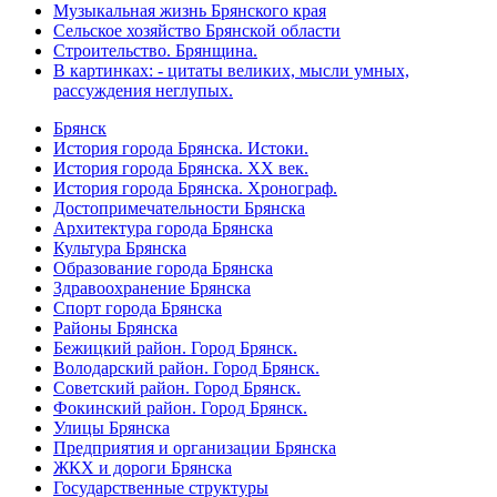
Музыкальная жизнь Брянского края
Сельское хозяйство Брянской области
Строительство. Брянщина.
В картинках: - цитаты великих, мысли умных,
рассуждения неглупых.
Брянск
История города Брянска. Истоки.
История города Брянска. XX век.
История города Брянска. Хронограф.
Достопримечательности Брянска
Архитектура города Брянска
Культура Брянска
Образование города Брянска
Здравоохранение Брянска
Спорт города Брянска
Районы Брянска
Бежицкий район. Город Брянск.
Володарский район. Город Брянск.
Советский район. Город Брянск.
Фокинский район. Город Брянск.
Улицы Брянска
Предприятия и организации Брянска
ЖКХ и дороги Брянска
Государственные структуры