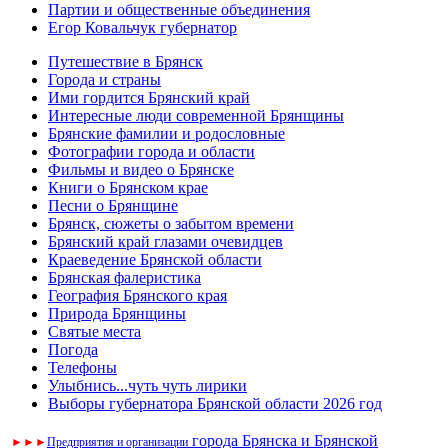
Партии и общественные объединения
Егор Ковальчук губернатор
Путешествие в Брянск
Города и страны
Ими гордится Брянский край
Интересные люди современной Брянщины
Брянские фамилии и родословные
Фотографии города и области
Фильмы и видео о Брянске
Книги о Брянском крае
Песни о Брянщине
Брянск, сюжеты о забытом времени
Брянский край глазами очевидцев
Краеведение Брянской области
Брянская фалеристика
География Брянского края
Природа Брянщины
Святые места
Погода
Телефоны
Улыбнись...чуть чуть лирики
Выборы губернатора Брянской области 2026 год
города Брянска и Брянской
►
►
►
Предприятия и организации