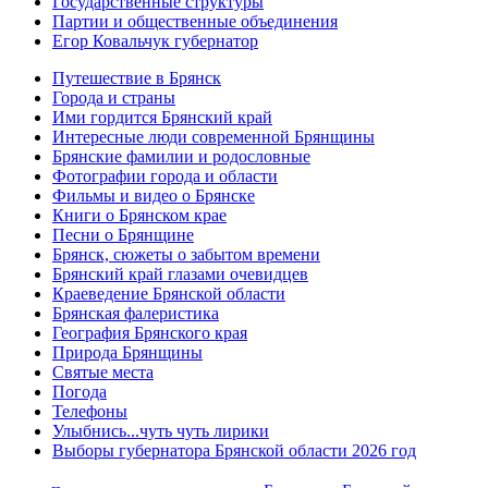
Государственные структуры
Партии и общественные объединения
Егор Ковальчук губернатор
Путешествие в Брянск
Города и страны
Ими гордится Брянский край
Интересные люди современной Брянщины
Брянские фамилии и родословные
Фотографии города и области
Фильмы и видео о Брянске
Книги о Брянском крае
Песни о Брянщине
Брянск, сюжеты о забытом времени
Брянский край глазами очевидцев
Краеведение Брянской области
Брянская фалеристика
География Брянского края
Природа Брянщины
Святые места
Погода
Телефоны
Улыбнись...чуть чуть лирики
Выборы губернатора Брянской области 2026 год