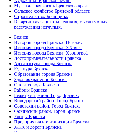
Художники Брянской земли
Музыкальная жизнь Брянского края
Сельское хозяйство Брянской области
Строительство. Брянщина.
В картинках: - цитаты великих, мысли умных,
рассуждения неглупых.
Брянск
История города Брянска. Истоки.
История города Брянска. XX век.
История города Брянска. Хронограф.
Достопримечательности Брянска
Архитектура города Брянска
Культура Брянска
Образование города Брянска
Здравоохранение Брянска
Спорт города Брянска
Районы Брянска
Бежицкий район. Город Брянск.
Володарский район. Город Брянск.
Советский район. Город Брянск.
Фокинский район. Город Брянск.
Улицы Брянска
Предприятия и организации Брянска
ЖКХ и дороги Брянска