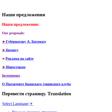
Наши предложения
Наши предложения:
Our proposals:
►
Губернатору А. Богомазу
►
Бизнесу
►
Реклама на сайте
►
Инвесторам
Investments
О Президенте Брянского теннисного клуба
Перевести страницу. Translation
Select Language
▼