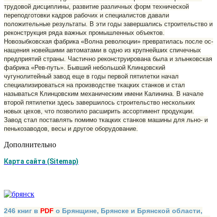
трудовой дис­циплины, развитие различных форм технической
переподготовки кадров ра­бочих и специалистов давали
положительные результаты. В эти годы заверша­лись строительство и
реконструкция ряда важных промышленных объектов.
Новозыбковская фабрика «Волна революции» превратилась после ос­
нащения новейшими автоматами в одно из крупнейших спичечных
предпри­ятий страны. Частично реконструирована была и злынковская
фабрика «Рев-путь». Бывший небольшой Клинцовский
чугунолитейный завод еще в годы первой пятилетки начал
специализироваться на производстве ткацких стан­ков и стал
называться Клинцовским механическим имени Калинина. В начале
второй пятилетки здесь завершилось строительство нескольких
новых цехов, что позволило расширить ассортимент продукции.
Завод стал поставлять помимо ткацких станков машины для льно- и
пенькозаводов, весы и другое оборудование.
Дополнительно
Карта сайта (Sitemap)
246 книг в
PDF
о Брянщине, Брянске и Брянской области,