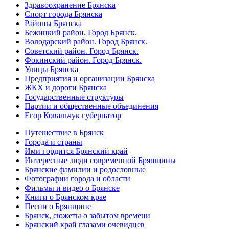
Здравоохранение Брянска
Спорт города Брянска
Районы Брянска
Бежицкий район. Город Брянск.
Володарский район. Город Брянск.
Советский район. Город Брянск.
Фокинский район. Город Брянск.
Улицы Брянска
Предприятия и организации Брянска
ЖКХ и дороги Брянска
Государственные структуры
Партии и общественные объединения
Егор Ковальчук губернатор
Путешествие в Брянск
Города и страны
Ими гордится Брянский край
Интересные люди современной Брянщины
Брянские фамилии и родословные
Фотографии города и области
Фильмы и видео о Брянске
Книги о Брянском крае
Песни о Брянщине
Брянск, сюжеты о забытом времени
Брянский край глазами очевидцев