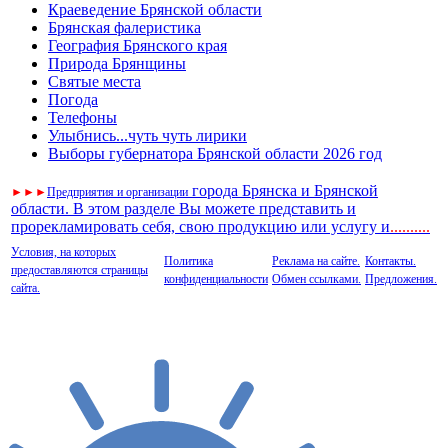
Краеведение Брянской области
Брянская фалеристика
География Брянского края
Природа Брянщины
Святые места
Погода
Телефоны
Улыбнись...чуть чуть лирики
Выборы губернатора Брянской области 2026 год
города Брянска и Брянской
►
►
►
Предприятия и организации
области. В этом разделе Вы можете представить и
прорекламировать себя, свою продукцию или услугу и
..
........
Условия, на которых
Политика
Реклама на сайте.
Контакты.
предоставляются страницы
конфиденциальности
Обмен ссылками.
Предложения.
сайта.