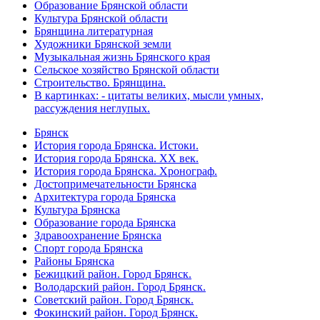
Образование Брянской области
Культура Брянской области
Брянщина литературная
Художники Брянской земли
Музыкальная жизнь Брянского края
Сельское хозяйство Брянской области
Строительство. Брянщина.
В картинках: - цитаты великих, мысли умных,
рассуждения неглупых.
Брянск
История города Брянска. Истоки.
История города Брянска. XX век.
История города Брянска. Хронограф.
Достопримечательности Брянска
Архитектура города Брянска
Культура Брянска
Образование города Брянска
Здравоохранение Брянска
Спорт города Брянска
Районы Брянска
Бежицкий район. Город Брянск.
Володарский район. Город Брянск.
Советский район. Город Брянск.
Фокинский район. Город Брянск.