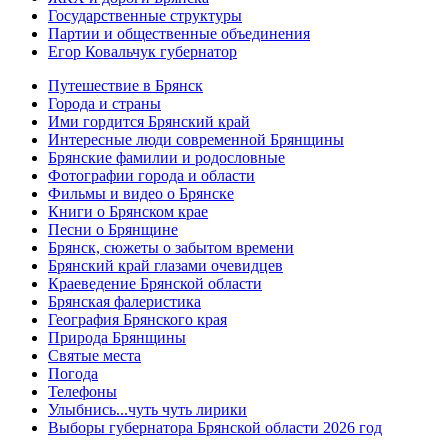
Государственные структуры
Партии и общественные объединения
Егор Ковальчук губернатор
Путешествие в Брянск
Города и страны
Ими гордится Брянский край
Интересные люди современной Брянщины
Брянские фамилии и родословные
Фотографии города и области
Фильмы и видео о Брянске
Книги о Брянском крае
Песни о Брянщине
Брянск, сюжеты о забытом времени
Брянский край глазами очевидцев
Краеведение Брянской области
Брянская фалеристика
География Брянского края
Природа Брянщины
Святые места
Погода
Телефоны
Улыбнись...чуть чуть лирики
Выборы губернатора Брянской области 2026 год