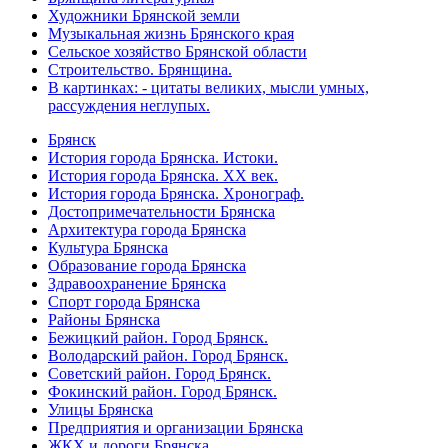
Художники Брянской земли
Музыкальная жизнь Брянского края
Сельское хозяйство Брянской области
Строительство. Брянщина.
В картинках: - цитаты великих, мысли умных,
рассуждения неглупых.
Брянск
История города Брянска. Истоки.
История города Брянска. XX век.
История города Брянска. Хронограф.
Достопримечательности Брянска
Архитектура города Брянска
Культура Брянска
Образование города Брянска
Здравоохранение Брянска
Спорт города Брянска
Районы Брянска
Бежицкий район. Город Брянск.
Володарский район. Город Брянск.
Советский район. Город Брянск.
Фокинский район. Город Брянск.
Улицы Брянска
Предприятия и организации Брянска
ЖКХ и дороги Брянска