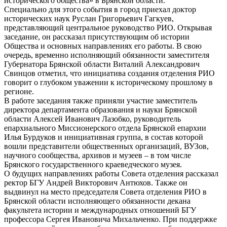
исторического общества» в Брянской области.
Специально для этого события в город приехал доктор
исторических наук Руслан Григорьевич Гагкуев,
представляющий центральное руководство РИО. Открывая
заседание, он рассказал присутствующим об истории
Общества и основных направлениях его работы. В свою
очередь, временно исполняющий обязанности заместителя
Губернатора Брянской области Виталий Александрович
Свинцов отметил, что инициатива создания отделения РИО
говорит о глубоком уважении к историческому прошлому в
регионе.
В работе заседания также приняли участие заместитель
директора департамента образования и науки Брянской
области Алексей Иванович Лазобко, руководитель
епархиального Миссионерского отдела Брянской епархии
Илья Бурдуков и инициативная группа, в состав которой
вошли представители общественных организаций, ВУЗов,
научного сообщества, архивов и музеев – в том числе
Брянского государственного краеведческого музея.
О будущих направлениях работы Совета отделения рассказал
ректор БГУ Андрей Викторович Антюхов. Также он
выдвинул на место председателя Совета отделения РИО в
Брянской области исполняющего обязанности декана
факультета истории и международных отношений БГУ
профессора Сергея Ивановича Михальченко. При поддержке