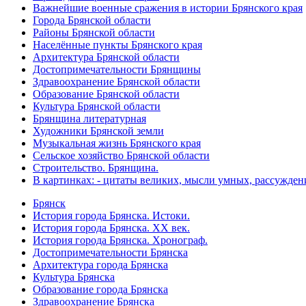
Важнейшие военные сражения в истории Брянского края
Города Брянской области
Районы Брянской области
Населённые пункты Брянского края
Архитектура Брянской области
Достопримечательности Брянщины
Здравоохранение Брянской области
Образование Брянской области
Культура Брянской области
Брянщина литературная
Художники Брянской земли
Музыкальная жизнь Брянского края
Сельское хозяйство Брянской области
Строительство. Брянщина.
В картинках: - цитаты великих, мысли умных, рассужден
Брянск
История города Брянска. Истоки.
История города Брянска. XX век.
История города Брянска. Хронограф.
Достопримечательности Брянска
Архитектура города Брянска
Культура Брянска
Образование города Брянска
Здравоохранение Брянска