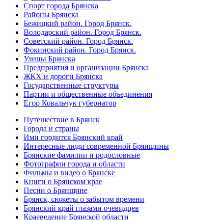
Спорт города Брянска
Районы Брянска
Бежицкий район. Город Брянск.
Володарский район. Город Брянск.
Советский район. Город Брянск.
Фокинский район. Город Брянск.
Улицы Брянска
Предприятия и организации Брянска
ЖКХ и дороги Брянска
Государственные структуры
Партии и общественные объединения
Егор Ковальчук губернатор
Путешествие в Брянск
Города и страны
Ими гордится Брянский край
Интересные люди современной Брянщины
Брянские фамилии и родословные
Фотографии города и области
Фильмы и видео о Брянске
Книги о Брянском крае
Песни о Брянщине
Брянск, сюжеты о забытом времени
Брянский край глазами очевидцев
Краеведение Брянской области