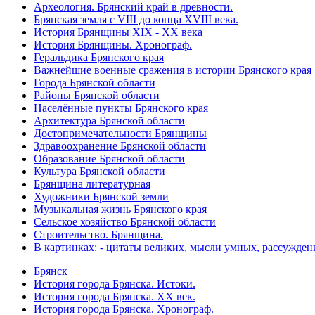
Археология. Брянский край в древности.
Брянская земля с VIII до конца XVIII века.
История Брянщины XIX - XX века
История Брянщины. Хронограф.
Геральдика Брянского края
Важнейшие военные сражения в истории Брянского края
Города Брянской области
Районы Брянской области
Населённые пункты Брянского края
Архитектура Брянской области
Достопримечательности Брянщины
Здравоохранение Брянской области
Образование Брянской области
Культура Брянской области
Брянщина литературная
Художники Брянской земли
Музыкальная жизнь Брянского края
Сельское хозяйство Брянской области
Строительство. Брянщина.
В картинках: - цитаты великих, мысли умных, рассужден
Брянск
История города Брянска. Истоки.
История города Брянска. XX век.
История города Брянска. Хронограф.