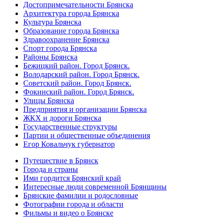
Достопримечательности Брянска
Архитектура города Брянска
Культура Брянска
Образование города Брянска
Здравоохранение Брянска
Спорт города Брянска
Районы Брянска
Бежицкий район. Город Брянск.
Володарский район. Город Брянск.
Советский район. Город Брянск.
Фокинский район. Город Брянск.
Улицы Брянска
Предприятия и организации Брянска
ЖКХ и дороги Брянска
Государственные структуры
Партии и общественные объединения
Егор Ковальчук губернатор
Путешествие в Брянск
Города и страны
Ими гордится Брянский край
Интересные люди современной Брянщины
Брянские фамилии и родословные
Фотографии города и области
Фильмы и видео о Брянске