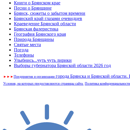
Книги о Брянском крае
Песни о Брянщине
Брянск, сюжеты о забытом времени
Брянский край глазами очевидцев
Краеведение Брянской области
Брянская фалеристика
География Брянского края
Природа Брянщины
Святые места
Погода
Телефоны
Улыбнись...чуть чуть лирики
Выборы губернатора Брянской области 2026 год
города Брянска и Брянской области.
►
►
►
Предприятия и организации
Условия, на которых предоставляются страницы сайта.
Политика конфиденциальности