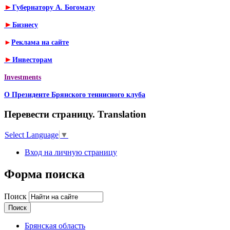
►
Губернатору А. Богомазу
►
Бизнесу
►
Реклама на сайте
►
Инвесторам
Investments
О Президенте Брянского теннисного клуба
Перевести страницу. Translation
Select Language
▼
Вход на личную страницу
Форма поиска
Поиск
Брянская область