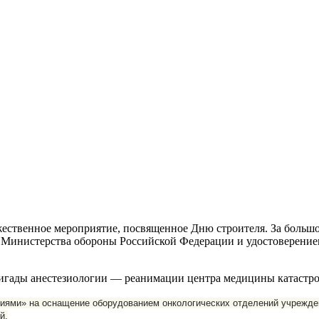
ржественное мероприятие, посвященное Дню строителя. За больш
» Министерства обороны Российской Федерации и удостоверени
ригады анестезиологии — реанимации центра медицины катастро
аниями» на оснащение оборудованием онкологических отделений учрежде
й.