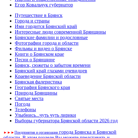
Егор Ковальчук губернатор
Путешествие в Брянск
Города и страны
Ими гордится Брянский край
Интересные люди современной Брянщины
Брянские фамилии и родословные
Фотографии города и области
Фильмы и видео о Брянске
Книги о Брянском крае
Песни о Брянщине
Брянск, сюжеты о забытом времени
Брянский край глазами очевидцев
Краеведение Брянской области
Брянская фалеристика
География Брянского края
Природа Брянщины
Святые места
Погода
Телефоны
Улыбнись...чуть чуть лирики
Выборы губернатора Брянской области 2026 год
города Брянска и Брянской
►
►
►
Предприятия и организации
области. В этом разделе Вы можете представить и