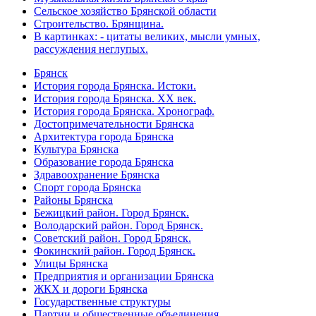
Сельское хозяйство Брянской области
Строительство. Брянщина.
В картинках: - цитаты великих, мысли умных,
рассуждения неглупых.
Брянск
История города Брянска. Истоки.
История города Брянска. XX век.
История города Брянска. Хронограф.
Достопримечательности Брянска
Архитектура города Брянска
Культура Брянска
Образование города Брянска
Здравоохранение Брянска
Спорт города Брянска
Районы Брянска
Бежицкий район. Город Брянск.
Володарский район. Город Брянск.
Советский район. Город Брянск.
Фокинский район. Город Брянск.
Улицы Брянска
Предприятия и организации Брянска
ЖКХ и дороги Брянска
Государственные структуры
Партии и общественные объединения