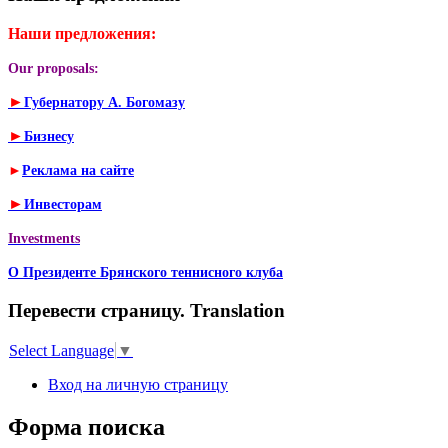
Наши предложения:
Our proposals:
►
Губернатору А. Богомазу
►
Бизнесу
►
Реклама на сайте
►
Инвесторам
Investments
О Президенте Брянского теннисного клуба
Перевести страницу. Translation
Select Language
▼
Вход на личную страницу
Форма поиска