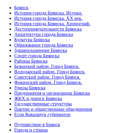
Брянск
История города Брянска. Истоки.
История города Брянска. XX век.
История города Брянска. Хронограф.
Достопримечательности Брянска
Архитектура города Брянска
Культура Брянска
Образование города Брянска
Здравоохранение Брянска
Спорт города Брянска
Районы Брянска
Бежицкий район. Город Брянск.
Володарский район. Город Брянск.
Советский район. Город Брянск.
Фокинский район. Город Брянск.
Улицы Брянска
Предприятия и организации Брянска
ЖКХ и дороги Брянска
Государственные структуры
Партии и общественные объединения
Егор Ковальчук губернатор
Путешествие в Брянск
Города и страны