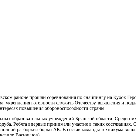
цовском районе прошли соревнования по снайпингу на Кубок Гер
а, укрепления готовности служить Отечеству, выявления и подд
интересах повышения обороноспособности страны.
ьных образовательных учреждений Брянской области. Среди них
одуба. Ребята впервые принимали участие в таких состязаниях. 
еполной разборки-сборки АК. В состав команды техникума вошл
ксандр Васильцов).