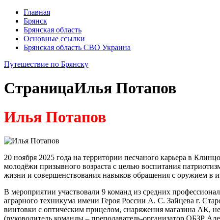
Главная
Брянск
Брянская область
Основные ссылки
Брянская область СВО Украина
Путешествие по Брянску
Страница
Илья Потапов
Илья Потапов
20 ноября 2025 года на территории песчаного карьера в Клин
молодёжи призывного возраста с целью воспитания патриотизм
жизни и совершенствования навыков обращения с оружием в 
В мероприятии участвовали 9 команд из средних профессионал
аграрного техникума имени Героя России А. С. Зайцева г. Стар
винтовки с оптическим прицелом, снаряжения магазина АК, н
(руководитель команды – преподаватель-организатор ОБЗР Але