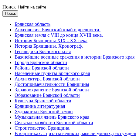
Поиск
Брянская область
Археология. Брянский край в древности.
Брянская земля с VIII до конца XVIII века.
История Брянщины XIX - XX века
История Брянщины. Хронограф.
Геральдика Брянского края
Важнейшие военные сражения в истории Брянского края
Города Брянской области
Районы Брянской области
Населённые пункты Брянского края
Архитектура Брянской области
Достопримечательности Брянщины
Здравоохранение Брянской области
Образование Брянской области
Культура Брянской области
Брянщина литературная
Художники Брянской земли
Музыкальная жизнь Брянского края
Сельское хозяйство Брянской области
Строительство. Брянщина.
В картинках: - цитаты великих, мысли умных, рассужден