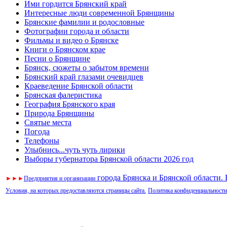
Ими гордится Брянский край
Интересные люди современной Брянщины
Брянские фамилии и родословные
Фотографии города и области
Фильмы и видео о Брянске
Книги о Брянском крае
Песни о Брянщине
Брянск, сюжеты о забытом времени
Брянский край глазами очевидцев
Краеведение Брянской области
Брянская фалеристика
География Брянского края
Природа Брянщины
Святые места
Погода
Телефоны
Улыбнись...чуть чуть лирики
Выборы губернатора Брянской области 2026 год
города Брянска и Брянской области.
►
►
►
Предприятия и организации
Условия, на которых предоставляются страницы сайта.
Политика конфиденциальности