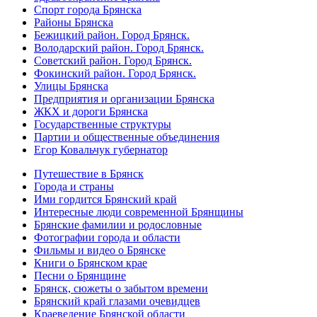
Спорт города Брянска
Районы Брянска
Бежицкий район. Город Брянск.
Володарский район. Город Брянск.
Советский район. Город Брянск.
Фокинский район. Город Брянск.
Улицы Брянска
Предприятия и организации Брянска
ЖКХ и дороги Брянска
Государственные структуры
Партии и общественные объединения
Егор Ковальчук губернатор
Путешествие в Брянск
Города и страны
Ими гордится Брянский край
Интересные люди современной Брянщины
Брянские фамилии и родословные
Фотографии города и области
Фильмы и видео о Брянске
Книги о Брянском крае
Песни о Брянщине
Брянск, сюжеты о забытом времени
Брянский край глазами очевидцев
Краеведение Брянской области