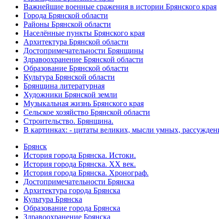
Важнейшие военные сражения в истории Брянского края
Города Брянской области
Районы Брянской области
Населённые пункты Брянского края
Архитектура Брянской области
Достопримечательности Брянщины
Здравоохранение Брянской области
Образование Брянской области
Культура Брянской области
Брянщина литературная
Художники Брянской земли
Музыкальная жизнь Брянского края
Сельское хозяйство Брянской области
Строительство. Брянщина.
В картинках: - цитаты великих, мысли умных, рассужден
Брянск
История города Брянска. Истоки.
История города Брянска. XX век.
История города Брянска. Хронограф.
Достопримечательности Брянска
Архитектура города Брянска
Культура Брянска
Образование города Брянска
Здравоохранение Брянска