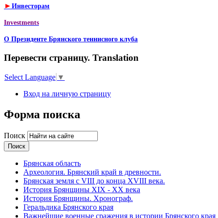
►
Инвесторам
Investments
О Президенте Брянского теннисного клуба
Перевести страницу. Translation
Select Language
▼
Вход на личную страницу
Форма поиска
Поиск
Брянская область
Археология. Брянский край в древности.
Брянская земля с VIII до конца XVIII века.
История Брянщины XIX - XX века
История Брянщины. Хронограф.
Геральдика Брянского края
Важнейшие военные сражения в истории Брянского края