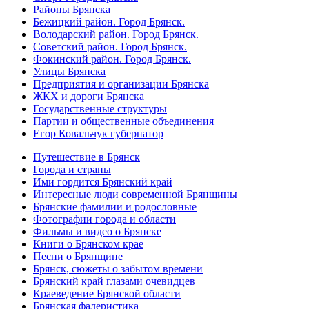
Районы Брянска
Бежицкий район. Город Брянск.
Володарский район. Город Брянск.
Советский район. Город Брянск.
Фокинский район. Город Брянск.
Улицы Брянска
Предприятия и организации Брянска
ЖКХ и дороги Брянска
Государственные структуры
Партии и общественные объединения
Егор Ковальчук губернатор
Путешествие в Брянск
Города и страны
Ими гордится Брянский край
Интересные люди современной Брянщины
Брянские фамилии и родословные
Фотографии города и области
Фильмы и видео о Брянске
Книги о Брянском крае
Песни о Брянщине
Брянск, сюжеты о забытом времени
Брянский край глазами очевидцев
Краеведение Брянской области
Брянская фалеристика