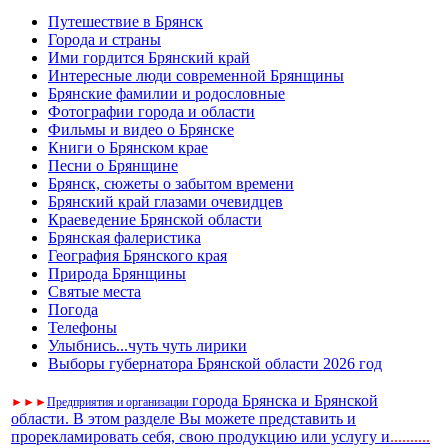
Путешествие в Брянск
Города и страны
Ими гордится Брянский край
Интересные люди современной Брянщины
Брянские фамилии и родословные
Фотографии города и области
Фильмы и видео о Брянске
Книги о Брянском крае
Песни о Брянщине
Брянск, сюжеты о забытом времени
Брянский край глазами очевидцев
Краеведение Брянской области
Брянская фалеристика
География Брянского края
Природа Брянщины
Святые места
Погода
Телефоны
Улыбнись...чуть чуть лирики
Выборы губернатора Брянской области 2026 год
города Брянска и Брянской
►
►
►
Предприятия и организации
области. В этом разделе Вы можете представить и
прорекламировать себя, свою продукцию или услугу и
..
........