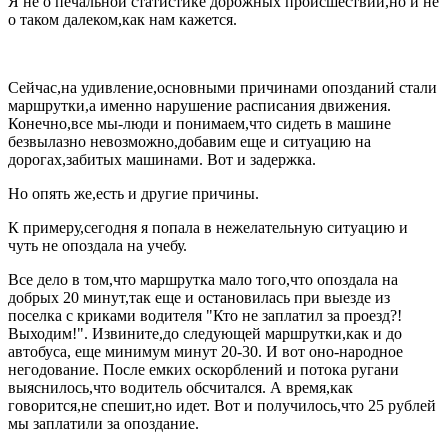
Я не о печальной статистике дорожных происшествий,но и не
о таком далеком,как нам кажется.
Сейчас,на удивление,основными причинами опозданий стали
маршрутки,а именно нарушение расписания движения.
Конечно,все мы-люди и понимаем,что сидеть в машине
безвылазно невозможно,добавим еще и ситуацию на
дорогах,забитых машинами. Вот и задержка.
Но опять же,есть и другие причины.
К примеру,сегодня я попала в нежелательную ситуацию и
чуть не опоздала на учебу.
Все дело в том,что маршрутка мало того,что опоздала на
добрых 20 минут,так еще и остановилась при выезде из
поселка с криками водителя "Кто не заплатил за проезд?!
Выходим!". Извините,до следующей маршрутки,как и до
автобуса, еще минимум минут 20-30. И вот оно-народное
негодование. После емких оскорблений и потока ругани
выяснилось,что водитель обсчитался. А время,как
говорится,не спешит,но идет. Вот и получилось,что 25 рублей
мы заплатили за опоздание.