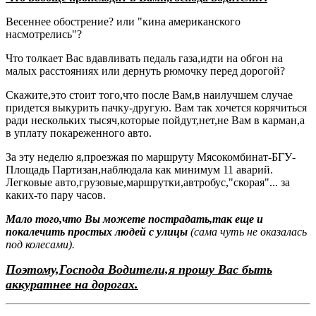
Весеннее обострение? или "кина американского
насмотрелись"?
Что толкает Вас вдавливать педаль газа,идти на обгон на
малых расстояниях или дернуть рюмочку перед дорогой?
Скажите,это стоит того,что после Вам,в наилучшем случае
придется выкурить пачку-другую. Вам так хочется корячиться
ради нескольких тысяч,которые пойдут,нет,не Вам в карман,а
в уплату покареженного авто.
За эту неделю я,проезжая по маршруту Мясокомбинат-БГУ-
Площадь Партизан,наблюдала как минимум 11 аварий.
Легковые авто,грузовые,маршрутки,автробус,"скорая"... за
каких-то пару часов.
Мало того,что Вы можете пострадать,так еще и
покалечить простых людей с улицы
(сама чуть не оказалась
под колесами).
Поэтому,Господа Водители,я прошу Вас быть
аккуратнее на дорогах.