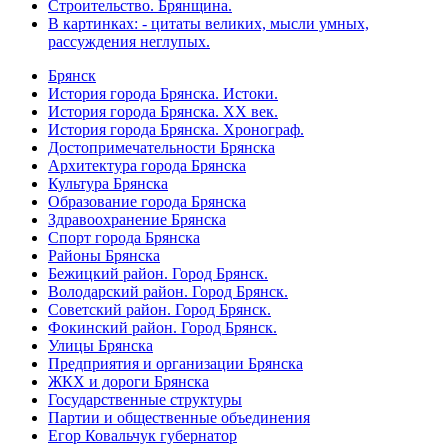
Строительство. Брянщина.
В картинках: - цитаты великих, мысли умных,
рассуждения неглупых.
Брянск
История города Брянска. Истоки.
История города Брянска. XX век.
История города Брянска. Хронограф.
Достопримечательности Брянска
Архитектура города Брянска
Культура Брянска
Образование города Брянска
Здравоохранение Брянска
Спорт города Брянска
Районы Брянска
Бежицкий район. Город Брянск.
Володарский район. Город Брянск.
Советский район. Город Брянск.
Фокинский район. Город Брянск.
Улицы Брянска
Предприятия и организации Брянска
ЖКХ и дороги Брянска
Государственные структуры
Партии и общественные объединения
Егор Ковальчук губернатор