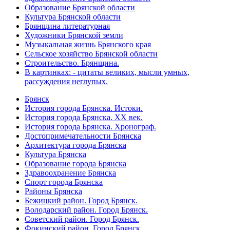
Образование Брянской области
Культура Брянской области
Брянщина литературная
Художники Брянской земли
Музыкальная жизнь Брянского края
Сельское хозяйство Брянской области
Строительство. Брянщина.
В картинках: - цитаты великих, мысли умных,
рассуждения неглупых.
Брянск
История города Брянска. Истоки.
История города Брянска. XX век.
История города Брянска. Хронограф.
Достопримечательности Брянска
Архитектура города Брянска
Культура Брянска
Образование города Брянска
Здравоохранение Брянска
Спорт города Брянска
Районы Брянска
Бежицкий район. Город Брянск.
Володарский район. Город Брянск.
Советский район. Город Брянск.
Фокинский район. Город Брянск.