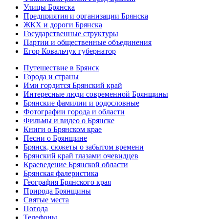
Улицы Брянска
Предприятия и организации Брянска
ЖКХ и дороги Брянска
Государственные структуры
Партии и общественные объединения
Егор Ковальчук губернатор
Путешествие в Брянск
Города и страны
Ими гордится Брянский край
Интересные люди современной Брянщины
Брянские фамилии и родословные
Фотографии города и области
Фильмы и видео о Брянске
Книги о Брянском крае
Песни о Брянщине
Брянск, сюжеты о забытом времени
Брянский край глазами очевидцев
Краеведение Брянской области
Брянская фалеристика
География Брянского края
Природа Брянщины
Святые места
Погода
Телефоны