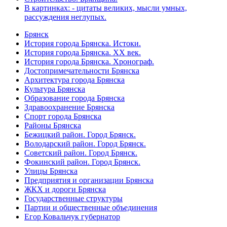
В картинках: - цитаты великих, мысли умных,
рассуждения неглупых.
Брянск
История города Брянска. Истоки.
История города Брянска. XX век.
История города Брянска. Хронограф.
Достопримечательности Брянска
Архитектура города Брянска
Культура Брянска
Образование города Брянска
Здравоохранение Брянска
Спорт города Брянска
Районы Брянска
Бежицкий район. Город Брянск.
Володарский район. Город Брянск.
Советский район. Город Брянск.
Фокинский район. Город Брянск.
Улицы Брянска
Предприятия и организации Брянска
ЖКХ и дороги Брянска
Государственные структуры
Партии и общественные объединения
Егор Ковальчук губернатор