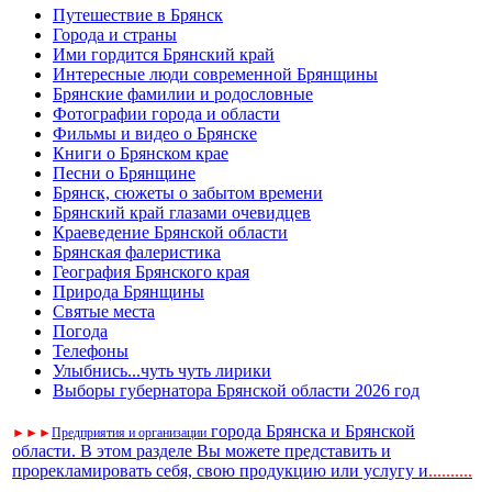
Путешествие в Брянск
Города и страны
Ими гордится Брянский край
Интересные люди современной Брянщины
Брянские фамилии и родословные
Фотографии города и области
Фильмы и видео о Брянске
Книги о Брянском крае
Песни о Брянщине
Брянск, сюжеты о забытом времени
Брянский край глазами очевидцев
Краеведение Брянской области
Брянская фалеристика
География Брянского края
Природа Брянщины
Святые места
Погода
Телефоны
Улыбнись...чуть чуть лирики
Выборы губернатора Брянской области 2026 год
города Брянска и Брянской
►
►
►
Предприятия и организации
области. В этом разделе Вы можете представить и
прорекламировать себя, свою продукцию или услугу и
..
........