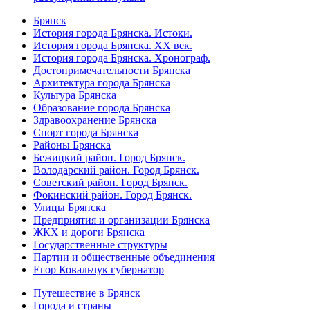
Брянск
История города Брянска. Истоки.
История города Брянска. XX век.
История города Брянска. Хронограф.
Достопримечательности Брянска
Архитектура города Брянска
Культура Брянска
Образование города Брянска
Здравоохранение Брянска
Спорт города Брянска
Районы Брянска
Бежицкий район. Город Брянск.
Володарский район. Город Брянск.
Советский район. Город Брянск.
Фокинский район. Город Брянск.
Улицы Брянска
Предприятия и организации Брянска
ЖКХ и дороги Брянска
Государственные структуры
Партии и общественные объединения
Егор Ковальчук губернатор
Путешествие в Брянск
Города и страны