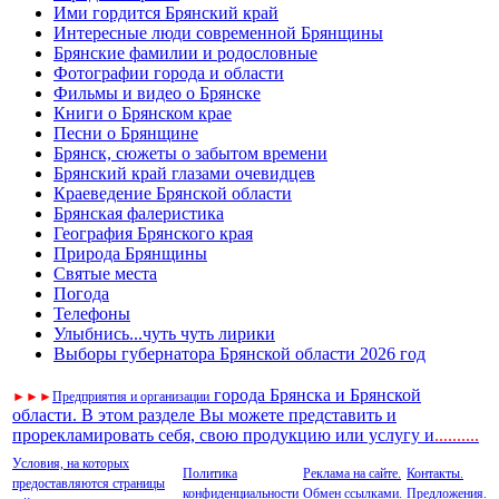
Ими гордится Брянский край
Интересные люди современной Брянщины
Брянские фамилии и родословные
Фотографии города и области
Фильмы и видео о Брянске
Книги о Брянском крае
Песни о Брянщине
Брянск, сюжеты о забытом времени
Брянский край глазами очевидцев
Краеведение Брянской области
Брянская фалеристика
География Брянского края
Природа Брянщины
Святые места
Погода
Телефоны
Улыбнись...чуть чуть лирики
Выборы губернатора Брянской области 2026 год
города Брянска и Брянской
►
►
►
Предприятия и организации
области. В этом разделе Вы можете представить и
прорекламировать себя, свою продукцию или услугу и
..
........
Условия, на которых
Политика
Реклама на сайте.
Контакты.
предоставляются страницы
конфиденциальности
Обмен ссылками.
Предложения.