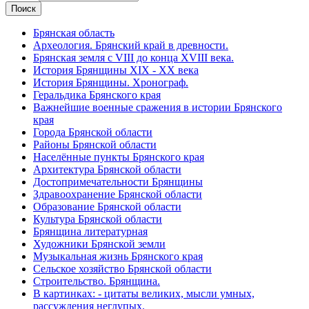
Брянская область
Археология. Брянский край в древности.
Брянская земля с VIII до конца XVIII века.
История Брянщины XIX - XX века
История Брянщины. Хронограф.
Геральдика Брянского края
Важнейшие военные сражения в истории Брянского
края
Города Брянской области
Районы Брянской области
Населённые пункты Брянского края
Архитектура Брянской области
Достопримечательности Брянщины
Здравоохранение Брянской области
Образование Брянской области
Культура Брянской области
Брянщина литературная
Художники Брянской земли
Музыкальная жизнь Брянского края
Сельское хозяйство Брянской области
Строительство. Брянщина.
В картинках: - цитаты великих, мысли умных,
рассуждения неглупых.