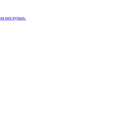
ия неглупых.