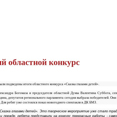
ий областной конкурс
ыли подведены итоги областного конкурса «Сказка глазами детей».
лександра Богомаза и председателя областной Думы Валентина Суббота, се
на, депутатов регионального парламента сегодня выбрала победителей. Они 
Для ребят уже состоялся показ новогоднего спектакля в ДК БМЗ.
 «Сказка глазами детей». Это творческое мероприятие уже стало тра
 и прежде, ребята представили на конкурс прекрасные работы - сам