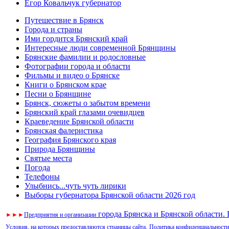
Егор Ковальчук губернатор
Путешествие в Брянск
Города и страны
Ими гордится Брянский край
Интересные люди современной Брянщины
Брянские фамилии и родословные
Фотографии города и области
Фильмы и видео о Брянске
Книги о Брянском крае
Песни о Брянщине
Брянск, сюжеты о забытом времени
Брянский край глазами очевидцев
Краеведение Брянской области
Брянская фалеристика
География Брянского края
Природа Брянщины
Святые места
Погода
Телефоны
Улыбнись...чуть чуть лирики
Выборы губернатора Брянской области 2026 год
города Брянска и Брянской области.
►
►
►
Предприятия и организации
Условия, на которых предоставляются страницы сайта.
Политика конфиденциальности