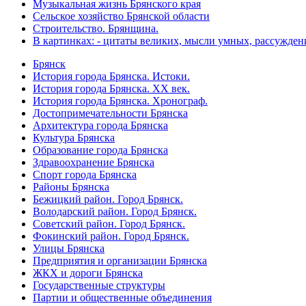
Музыкальная жизнь Брянского края
Сельское хозяйство Брянской области
Строительство. Брянщина.
В картинках: - цитаты великих, мысли умных, рассужден
Брянск
История города Брянска. Истоки.
История города Брянска. XX век.
История города Брянска. Хронограф.
Достопримечательности Брянска
Архитектура города Брянска
Культура Брянска
Образование города Брянска
Здравоохранение Брянска
Спорт города Брянска
Районы Брянска
Бежицкий район. Город Брянск.
Володарский район. Город Брянск.
Советский район. Город Брянск.
Фокинский район. Город Брянск.
Улицы Брянска
Предприятия и организации Брянска
ЖКХ и дороги Брянска
Государственные структуры
Партии и общественные объединения