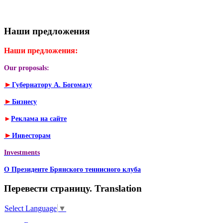
Наши предложения
Наши предложения:
Our proposals:
►
Губернатору А. Богомазу
►
Бизнесу
►
Реклама на сайте
►
Инвесторам
Investments
О Президенте Брянского теннисного клуба
Перевести страницу. Translation
Select Language
▼