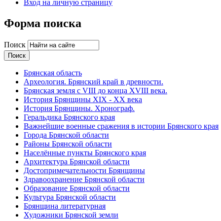
Вход на личную страницу
Форма поиска
Поиск
Брянская область
Археология. Брянский край в древности.
Брянская земля с VIII до конца XVIII века.
История Брянщины XIX - XX века
История Брянщины. Хронограф.
Геральдика Брянского края
Важнейшие военные сражения в истории Брянского края
Города Брянской области
Районы Брянской области
Населённые пункты Брянского края
Архитектура Брянской области
Достопримечательности Брянщины
Здравоохранение Брянской области
Образование Брянской области
Культура Брянской области
Брянщина литературная
Художники Брянской земли