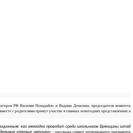
наторов РФ Василия Попадайло и Вадима Деньгина, председателя комитета
вместе с родителями примут участие в главных новогодних представлениях в
диционным: его ежегодно проводит среди школьников Брянщины штаб
одельные елочные игрушки»
, - рассказал спикер регионального парламента