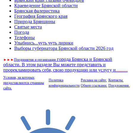
Брянский край глазами очевидцев
Краеведение Брянской области
Брянская фалеристика
География Брянского края
Природа Брянщины
Святые места
Погода
Телефоны
Улыбнись...чуть чуть лирики
Выборы губернатора Брянской области 2026 год
города Брянска и Брянской
►
►
►
Предприятия и организации
области. В этом разделе Вы можете представить и
прорекламировать себя, свою продукцию или услугу и
..
........
Условия, на которых
Политика
Реклама на сайте.
Контакты.
предоставляются страницы
конфиденциальности
Обмен ссылками.
Предложения.
сайта.