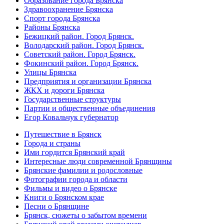
Образование города Брянска
Здравоохранение Брянска
Спорт города Брянска
Районы Брянска
Бежицкий район. Город Брянск.
Володарский район. Город Брянск.
Советский район. Город Брянск.
Фокинский район. Город Брянск.
Улицы Брянска
Предприятия и организации Брянска
ЖКХ и дороги Брянска
Государственные структуры
Партии и общественные объединения
Егор Ковальчук губернатор
Путешествие в Брянск
Города и страны
Ими гордится Брянский край
Интересные люди современной Брянщины
Брянские фамилии и родословные
Фотографии города и области
Фильмы и видео о Брянске
Книги о Брянском крае
Песни о Брянщине
Брянск, сюжеты о забытом времени