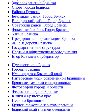
Здравоохранение Брянска
Спорт города Брянска
Районы Брянска
Бежицкий район. Город Брянск.
Володарский район. Город Брянск.
Советский район. Город Брянск.
Фокинский район. Город Брянск.
Улицы Брянска
Предприятия и организации Брянска
ЖКХ и дороги Брянска
Государственные структуры
Партии и общественные объединения
Егор Ковальчук губернатор
Путешествие в Брянск
Города и страны
Ими гордится Брянский край
Интересные люди современной Брянщины
Брянские фамилии и родословные
Фотографии города и области
Фильмы и видео о Брянске
Книги о Брянском крае
Песни о Брянщине
Брянск, сюжеты о забытом времени
Брянский край глазами очевидцев