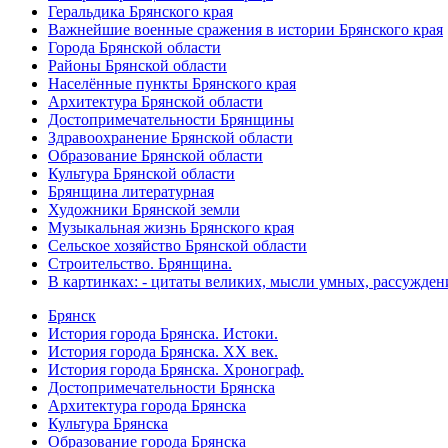
Геральдика Брянского края
Важнейшие военные сражения в истории Брянского края
Города Брянской области
Районы Брянской области
Населённые пункты Брянского края
Архитектура Брянской области
Достопримечательности Брянщины
Здравоохранение Брянской области
Образование Брянской области
Культура Брянской области
Брянщина литературная
Художники Брянской земли
Музыкальная жизнь Брянского края
Сельское хозяйство Брянской области
Строительство. Брянщина.
В картинках: - цитаты великих, мысли умных, рассужден
Брянск
История города Брянска. Истоки.
История города Брянска. XX век.
История города Брянска. Хронограф.
Достопримечательности Брянска
Архитектура города Брянска
Культура Брянска
Образование города Брянска