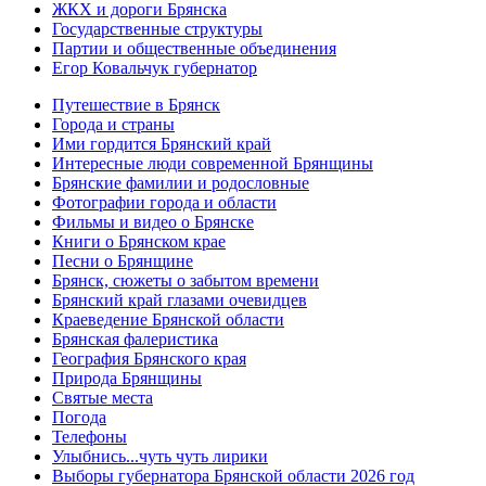
ЖКХ и дороги Брянска
Государственные структуры
Партии и общественные объединения
Егор Ковальчук губернатор
Путешествие в Брянск
Города и страны
Ими гордится Брянский край
Интересные люди современной Брянщины
Брянские фамилии и родословные
Фотографии города и области
Фильмы и видео о Брянске
Книги о Брянском крае
Песни о Брянщине
Брянск, сюжеты о забытом времени
Брянский край глазами очевидцев
Краеведение Брянской области
Брянская фалеристика
География Брянского края
Природа Брянщины
Святые места
Погода
Телефоны
Улыбнись...чуть чуть лирики
Выборы губернатора Брянской области 2026 год