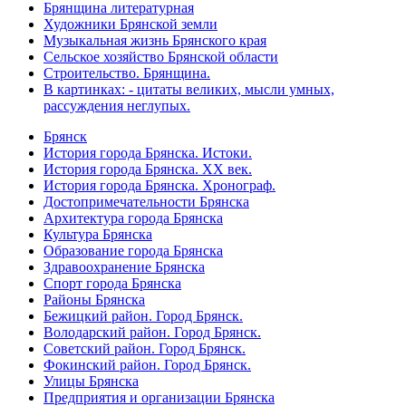
Брянщина литературная
Художники Брянской земли
Музыкальная жизнь Брянского края
Сельское хозяйство Брянской области
Строительство. Брянщина.
В картинках: - цитаты великих, мысли умных,
рассуждения неглупых.
Брянск
История города Брянска. Истоки.
История города Брянска. XX век.
История города Брянска. Хронограф.
Достопримечательности Брянска
Архитектура города Брянска
Культура Брянска
Образование города Брянска
Здравоохранение Брянска
Спорт города Брянска
Районы Брянска
Бежицкий район. Город Брянск.
Володарский район. Город Брянск.
Советский район. Город Брянск.
Фокинский район. Город Брянск.
Улицы Брянска
Предприятия и организации Брянска