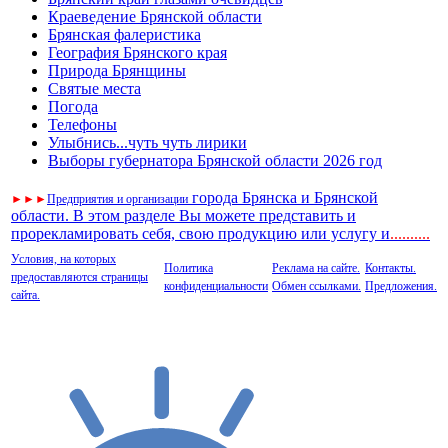
Краеведение Брянской области
Брянская фалеристика
География Брянского края
Природа Брянщины
Святые места
Погода
Телефоны
Улыбнись...чуть чуть лирики
Выборы губернатора Брянской области 2026 год
города Брянска и Брянской
►
►
►
Предприятия и организации
области. В этом разделе Вы можете представить и
прорекламировать себя, свою продукцию или услугу и
..
........
Условия, на которых
Политика
Реклама на сайте.
Контакты.
предоставляются страницы
конфиденциальности
Обмен ссылками.
Предложения.
сайта.