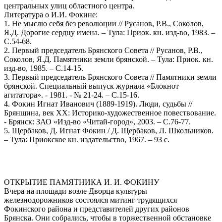
центральных улиц областного центра.
Литература о И.И. Фокине:
1. Не мыслю себя без революции // Русанов, Р.В., Соколов,
Я.Д. Дорогие сердцу имена. – Тула: Приок. кн. изд-во, 1983. –
С.54-68.
2. Первый председатель Брянского Совета // Русанов, Р.В.,
Соколов, Я.Д. Памятники земли брянской. – Тула: Приок. кн.
изд-во, 1985. – С.14-15.
3. Первый председатель Брянского Совета // Памятники земли
брянской. Специальный выпуск журнала «Блокнот
агитатора». - 1981. - № 21-24. – С.15-16.
4. Фокин Игнат Иванович (1889-1919). Люди, судьбы //
Брянщина, век ХХ: Историко-художественное повествование.
- Брянск: ЗАО «Изд-во «Читай-город», 2003. – С.76-77.
5. Щербаков, Д. Игнат Фокин / Д. Щербаков, Л. Школьников.
– Тула: Приокское кн. издательство, 1967. – 93 с.
ОТКРЫТИЕ ПАМЯТНИКА И. И. ФОКИНУ
Вчера на площади возле Дворца культуры
железнодорожников состоялся митинг трудящихся
Фокинского района и представителей других районов
Брянска. Они собрались, чтобы в торжественной обстановке