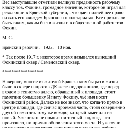
Вес выступавшие отметили великую преданность рабочему
классу тов. Фокина, громадное значение, которое он играл для
революции в Брянской губернии, - что дает полнейшее право
назвать его «вождем Брянского пролетариата». Все призывали
быть таким, каким был в жизни и в общественной работе тов.
Фокин.
М. С.
Брянский рабочий. - 1922. - 10 ноя.
* Так после 1917 г. некоторое время назывался нынешний
Фокинский сквер / Семеновский сквер.
******************
Наверное, многие из жителей Брянска хотя бы раз в жизни
были в сквере напротив ДК железнодорожников, где перед
входом в тенистую аллею, обращенный к площади, стоит
памятник большевику Игнату Фокину, чьё имя носит
Фокинский район. Далеко не все знают, что когда-то прямо в
центре площади, где сейчас проезжая часть, стоял совершенно
другой памятник тому же вождю, который заменили на
новый. Уже никто не помнит ни точный год, когда это
произошло, ни причин обновления этого места. И уж точно
не слышали о скульпторе, хотя многие видели его работы.