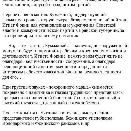
Один кончил, - другой начал, потом третий.
Первое слово взял тов. Бумажный, подчеркнувший
громадную роль, которую сыграл безвременно погибший тов.
Игнат Фокин для установления и укрепления Советской
власти и коммунистической партии в Брянской губернии, за
что пролетариат ставит ему памятник.
— Но, — сказал тов. Бумажный, — конечно, нс сооруженный
монумент будет напоминать рабочим и крестьянам о жизни и
деятельности т. Игната Фокина, память о нем будет жить не
благодаря «величественности» сооружения, а благодаря
революционной самоотверженности и преданности
интересам рабочего класса тов. Фокина, величественности
дел его…
При грустных звуках «похоронного марша» снимается
покрывало с памятника и глазам трудящихся представилась
прекрасно исполненный бюст тов. Игната, вставленный в
высокий пьедестал, сделанный из железобетона.
После открытия памятника состоялись выступления
представителей губисполкома, Бежицкого уисполкома,
Володарского и Фокинского райкомов и др.