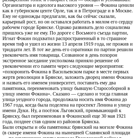
Организатора и идеолога высокого уровня — Фокина ценили
как в губернском центе Орле, так и в Петрограде и в Москве.
Ему не единожды предлагали, как бы сейчас сказали,
карьерный рост, но он оставался работать в милом его сердцу
рабочем городе Брянске. Однако развивать дело социализма
пришлось уже не ему. По дороге с Восьмого съезда партии,
Игнат Фокин подхватил распространенный в то страшное
время тиф и ушел из жизни 13 апреля 1919 года, не прожив и
тридцати лет. В тот же день его соратники по партии решили
увековечить имя товарища. Созванное в день похорон
экстренное заседание уисполкома приняло решение об
увековечении его памяти через следующие мероприятия:
«похоронить Фокина в Васильевском парке в месте первых
жертв революции в Брянске, заложить дворец имени Фокина
и назвать его именем университет, поставить ему два
памятника, переименовать улицу бывшую Старособорной в
улицу имени Фокина». Сказано — сделано и тогда главная
улица уездного города, продолжала носить имя Фокина до
1967 года, когда была поделена на проспект Ленина и улицу
имени Дуки. Ну, а посёлок Льговский, примыкающий к
Брянску, был переименован в Фокинский еще 30 мая 1921
года, позднее став одним из районов Брянска.
Были открыты и оба памятника: брянский на могиле Фокина
(в сквере имени Фокина на нынешней Славянской площади