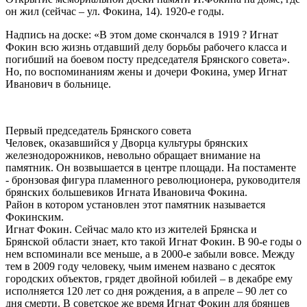
он жил (сейчас – ул. Фокина, 14). 1920-е годы.
Надпись на доске: «В этом доме скончался в 1919 ? Игнат
Фокин всю жизнь отдавший делу борьбы рабочего класса и
погибший на боевом посту председателя Брянского совета».
Но, по воспоминаниям жены и дочери Фокина, умер Игнат
Иванович в больнице.
Первый председатель Брянского совета
Человек, оказавшийся у Дворца культуры брянских
железнодорожников, невольно обращает внимание на
памятник. Он возвышается в центре площади. На постаменте
- бронзовая фигура пламенного революционера, руководителя
брянских большевиков Игната Ивановича Фокина.
Район в котором установлен этот памятник называется
Фокинским.
Игнат Фокин. Сейчас мало кто из жителей Брянска и
Брянской области знает, кто такой Игнат Фокин. В 90-е годы о
нем вспоминали все меньше, а в 2000-е забыли вовсе. Между
тем в 2009 году человеку, чьим именем названо с десяток
городских объектов, грядет двойной юбилей – в декабре ему
исполняется 120 лет со дня рождения, а в апреле – 90 лет со
дня смерти. В советское же время Игнат Фокин для брянцев