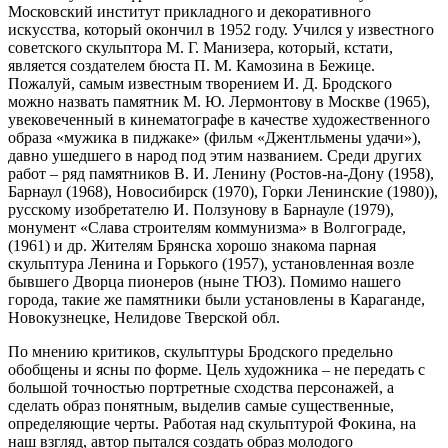
Московский институт прикладного и декоративного
искусства, который окончил в 1952 году. Учился у известного
советского скульптора М. Г. Манизера, который, кстати,
является создателем бюста П. М. Камозина в Бежице.
Пожалуй, самым известным творением И. Д. Бродского
можно назвать памятник М. Ю. Лермонтову в Москве (1965),
увековеченный в кинематографе в качестве художественного
образа «мужика в пиджаке» (фильм «Джентльмены удачи»),
давно ушедшего в народ под этим названием. Среди других
работ – ряд памятников В. И. Ленину (Ростов-на-Дону (1958),
Барнаул (1968), Новосибирск (1970), Горки Ленинские (1980)),
русскому изобретателю И. Ползунову в Барнауле (1979),
монумент «Слава строителям коммунизма» в Волгограде,
(1961) и др. Жителям Брянска хорошо знакома парная
скульптура Ленина и Горького (1957), установленная возле
бывшего Дворца пионеров (ныне ТЮЗ). Помимо нашего
города, такие же памятники были установлены в Караганде,
Новокузнецке, Нелидове Тверской обл.
По мнению критиков, скульптуры Бродского предельно
обобщены и ясны по форме. Цель художника – не передать с
большой точностью портретные сходства персонажей, а
сделать образ понятным, выделив самые существенные,
определяющие черты. Работая над скульптурой Фокина, на
наш взгляд, автор пытался создать образ молодого