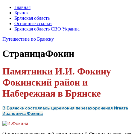
Главная
Брянск
Брянская область
Основные ссылки
Брянская область СВО Украина
Путешествие по Брянску
Страница
Фокин
Памятники И.И. Фокину
Фокинский район и
Набережная в Брянске
В Брянске состоялась церемония перезахоронения Игната
Ивановича Фокина
Открытие мемориальной доски памяти И.Фокина на доме, где