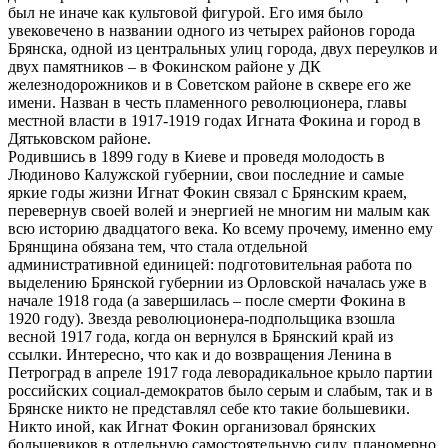
был не иначе как культовой фигурой. Его имя было
увековечено в названии одного из четырех районов города
Брянска, одной из центральных улиц города, двух переулков и
двух памятников – в Фокинском районе у ДК
железнодорожников и в Советском районе в сквере его же
имени. Назван в честь пламенного революционера, главы
местной власти в 1917-1919 годах Игната Фокина и город в
Дятьковском районе.
Родившись в 1899 году в Киеве и проведя молодость в
Людиново Калужской губернии, свои последние и самые
яркие годы жизни Игнат Фокин связал с Брянским краем,
перевернув своей волей и энергией не многим ни малым как
всю историю двадцатого века. Ко всему прочему, именно ему
Брянщина обязана тем, что стала отдельной
административной единицей: подготовительная работа по
выделению Брянской губернии из Орловской началась уже в
начале 1918 года (а завершилась – после смерти Фокина в
1920 году). Звезда революционера-подпольщика взошла
весной 1917 года, когда он вернулся в Брянский край из
ссылки. Интересно, что как и до возвращения Ленина в
Петроград в апреле 1917 года леворадикальное крыло партии
российских социал-демократов было серым и слабым, так и в
Брянске никто не представлял себе кто такие большевики.
Никто иной, как Игнат Фокин организовал брянских
большевиков в отдельную самостоятельную силу, планомерно