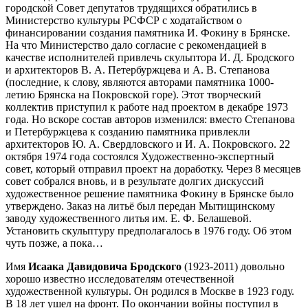
городской Совет депутатов трудящихся обратились в
Министерство культуры РСФСР с ходатайством о
финансировании создания памятника И. Фокину в Брянске.
На что Министерство дало согласие с рекомендацией в
качестве исполнителей привлечь скульптора И. Д. Бродского
и архитекторов В. А. Петербуржцева и А. В. Степанова
(последние, к слову, являются авторами памятника 1000-
летию Брянска на Покровской горе). Этот творческий
коллектив приступил к работе над проектом в декабре 1973
года. Но вскоре состав авторов изменился: вместо Степанова
и Петербуржцева к созданию памятника привлекли
архитекторов Ю. А. Свердловского и И. А. Покровского. 22
октября 1974 года состоялся Художественно-экспертный
совет, который отправил проект на доработку. Через 8 месяцев
совет собрался вновь, и в результате долгих дискуссий
художественное решение памятника Фокину в Брянске было
утверждено. Заказ на литьё был передан Мытищинскому
заводу художественного литья им. Е. Ф. Белашевой.
Установить скульптуру предполагалось в 1976 году. Об этом
чуть позже, а пока…
Имя
Исаака Давидовича Бродского
(1923-2011) довольно
хорошо известно исследователям отечественной
художественной культуры. Он родился в Москве в 1923 году.
В 18 лет ушел на фронт. По окончании войны поступил в