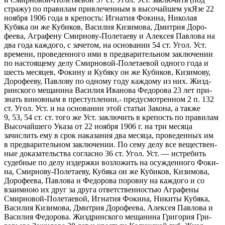
стражу) по правилам привлеченным в высочайшем укЯзе 22
ноября 1906 года в крепость: Игнатия Фокина, Николая
Кубяка он же Кубиков, Василия Кизимова, Дмитрия Доро-
феева, Аграфену Смирнову-Полетаеву и Алексея Павлова на
два года каждого, с зачетом, на основании 54 ст. Угол. Уст.
времени, проведенного ими в предварительном заключении
по настоящему делу Смирновой-Полетаевой одного года и
шесть месяцев, Фокину и Кубяку он же Кубиков, Кизимову,
Дорофееву, Павлову по одному году каждому из них. Жизд-
ринского мещанина Василия Иванова Федорова 23 лет при-
знать виновным в преступлении,- предусмотренном 2 п. 132
ст. Угол. Уст. и на основании этой статьи Закона, а также
9, 53, 54 ст. ст. того же Уст. заключить в крепость по правилам
Высочайшего Указа от 22 ноября 1906 г. на три месяца
зачислить ему в срок наказания два месяца, проведенных им
в предварительном заключении. По сему делу все веществен-
ные доказательства согласно 36 ст. Угол. Уст. — истребить
судебные по делу издержки возложить на осужденного Фоки-
на, Смирнову-Полетаеву, Кубяка он же Кубиков, Кизимова,
Дорофеева, Павлова и Федорова поровну на каждого и со
взаимною их друг за друга ответственностью Аграфены
Смирновой-Полетаевой, Игнатия Фокина, Никиты Кубяка,
Василия Кизимова, Дмитрия Дорофеева, Алексея Павлова и
Василия Федорова. Жиздринского мещанина Григория Гри-