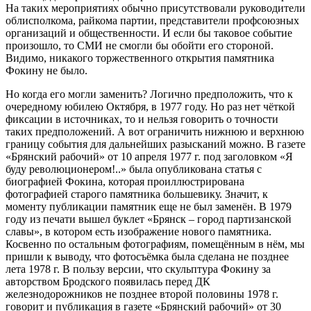
На таких мероприятиях обычно присутствовали руководители
облисполкома, райкома партии, представители профсоюзных
организаций и общественности. И если бы таковое событие
произошло, то СМИ не смогли бы обойти его стороной.
Видимо, никакого торжественного открытия памятника
Фокину не было.
Но когда его могли заменить? Логично предположить, что к
очередному юбилею Октября, в 1977 году. Но раз нет чёткой
фиксации в источниках, то и нельзя говорить о точности
таких предположений. А вот ограничить нижнюю и верхнюю
границу события для дальнейших разысканий можно. В газете
«Брянский рабочий» от 10 апреля 1977 г. под заголовком «Я
буду революционером!..» была опубликована статья с
биографией Фокина, которая проиллюстрирована
фотографией старого памятника большевику. Значит, к
моменту публикации памятник еще не был заменён. В 1979
году из печати вышел буклет «Брянск – город партизанской
славы», в котором есть изображение нового памятника.
Косвенно по остальным фотографиям, помещённым в нём, мы
пришли к выводу, что фотосъёмка была сделана не позднее
лета 1978 г. В пользу версии, что скульптура Фокину за
авторством Бродского появилась перед ДК
железнодорожников не позднее второй половины 1978 г.
говорит и публикация в газете «Брянский рабочий» от 30