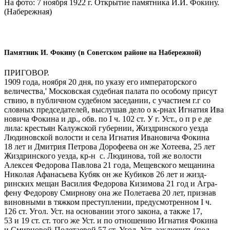
На фото: 7 ноября 1922 г. Открытие памятника И.И. Фокину.
(Набережная)
Памятник И. Фокину (в Советском районе на Набережной)
ПРИГОВОР.
1909 года, ноября 20 дня, по указу его императорского
величества,' Московская судебная палата по особому присут
ствию, в публичном судебном заседании, с участием г.г со
словных председателей, выслушав дело о к-рнах Игнатия Ива
новича Фокина и др., обв. по I ч. 102 ст. У г. Уст., о п р е де
лила: крестьян Калужской губернии, Жиздринского уезда
Людиновской волости и села Игнатия Ивановича Фокина
18 лет и Дмитрия Петрова Дорофеева он же Хотеева, 25 лет
Жиздринского уезда, кр-н с. Людинова, той же волости
Алексея Федорова Павлова 21 года, Мещевского мещанина
Николая Афанасьева Кубяк он же Кубиков 26 лет и жизд-
ринских мещан Василия Федорова Кизимова 21 год и Агра-
фену Федорову Смирнову она же Полетаева 20 лет, признав
виновными в тяжком преступлении, предусмотренном I ч.
126 ст. Угол. Уст. на основании этого закона, а также 17,
53 и 19 ст. ст. того же Уст. и по отношению Игнатия Фокина
и Смирновой-Полетаевой 57 ст. Угол. Уст. заключить (под