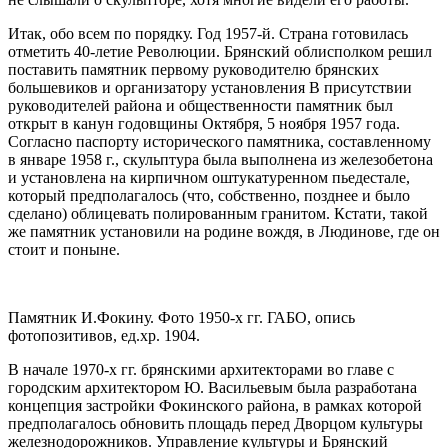
Итак, обо всем по порядку. Год 1957-й. Страна готовилась
отметить 40-летие Революции. Брянский облисполком решил
поставить памятник первому руководителю брянских
большевиков и организатору установления В присутствии
руководителей района и общественности памятник был
открыт в канун годовщины Октября, 5 ноября 1957 года.
Согласно паспорту исторического памятника, составленному
в январе 1958 г., скульптура была выполнена из железобетона
и установлена на кирпичном оштукатуренном пьедестале,
который предполагалось (что, собственно, позднее и было
сделано) облицевать полированным гранитом. Кстати, такой
же памятник установили на родине вождя, в Людинове, где он
стоит и поныне.
Памятник И.Фокину. Фото 1950-х гг. ГАБО, опись
фотопозитивов, ед.хр. 1904.
В начале 1970-х гг. брянскими архитекторами во главе с
городским архитектором Ю. Васильевым была разработана
концепция застройки Фокинского района, в рамках которой
предполагалось обновить площадь перед Дворцом культуры
железнодорожников. Управление культуры и Брянский