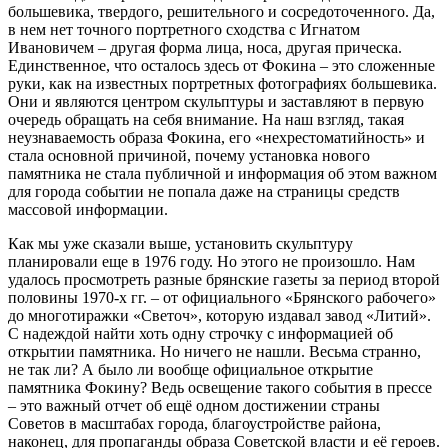
большевика, твердого, решительного и сосредоточенного. Да,
в нем нет точного портретного сходства с Игнатом
Ивановичем – другая форма лица, носа, другая прическа.
Единственное, что осталось здесь от Фокина – это сложенные
руки, как на известных портретных фотографиях большевика.
Они и являются центром скульптуры и заставляют в первую
очередь обращать на себя внимание. На наш взгляд, такая
неузнаваемость образа Фокина, его «нехрестоматийность» и
стала основной причиной, почему установка нового
памятника не стала публичной и информация об этом важном
для города событии не попала даже на страницы средств
массовой информации.
Как мы уже сказали выше, установить скульптуру
планировали еще в 1976 году. Но этого не произошло. Нам
удалось просмотреть разные брянские газеты за период второй
половины 1970-х гг. – от официального «Брянского рабочего»
до многотиражки «Светоч», которую издавал завод «Литий».
С надеждой найти хоть одну строчку с информацией об
открытии памятника. Но ничего не нашли. Весьма странно,
не так ли? А было ли вообще официальное открытие
памятника Фокину? Ведь освещение такого события в прессе
– это важный отчет об ещё одном достижении страны
Советов в масштабах города, благоустройстве района,
наконец, для пропаганды образа Советской власти и её героев.