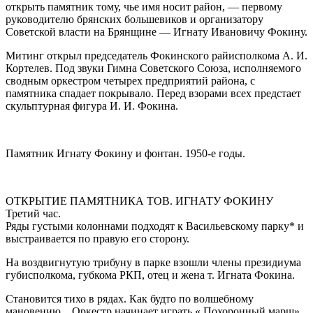
открыть памятник тому, чье имя носит район, — первому
руководителю брянских большевиков и организатору
Советской власти на Брянщине — Игнату Ивановичу Фокину.
Митинг открыл председатель Фокинского райисполкома А. И.
Кортелев. Под звуки Гимна Советского Союза, исполняемого
сводным оркестром четырех предприятий района, с
памятника спадает покрывало. Перед взорами всех предстает
скульптурная фигура И. И. Фокина.
Памятник Игнату Фокину и фонтан. 1950-е годы.
ОТКРЫТИЕ ПАМЯТНИКА ТОВ. ИГНАТУ ФОКИНУ
Третий час.
Ряды густыми колоннами подходят к Васильевскому парку* и
выстраивается по правую его сторону.
На воздвигнутую трибуну в парке взошли члены президиума
губисполкома, губкома РКП, отец и жена т. Игната Фокина.
Становится тихо в рядах. Как будто по волшебному
мановению... Оркестр начинает играть « Похоронный марш».