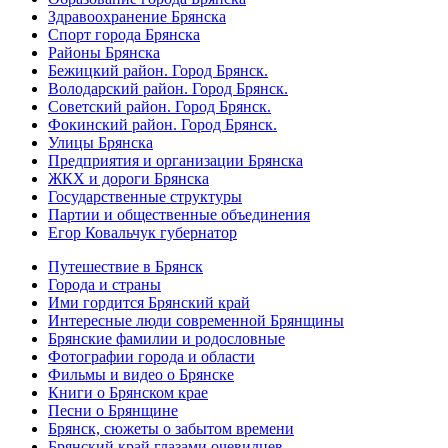
Здравоохранение Брянска
Спорт города Брянска
Районы Брянска
Бежицкий район. Город Брянск.
Володарский район. Город Брянск.
Советский район. Город Брянск.
Фокинский район. Город Брянск.
Улицы Брянска
Предприятия и организации Брянска
ЖКХ и дороги Брянска
Государственные структуры
Партии и общественные объединения
Егор Ковальчук губернатор
Путешествие в Брянск
Города и страны
Ими гордится Брянский край
Интересные люди современной Брянщины
Брянские фамилии и родословные
Фотографии города и области
Фильмы и видео о Брянске
Книги о Брянском крае
Песни о Брянщине
Брянск, сюжеты о забытом времени
Брянский край глазами очевидцев