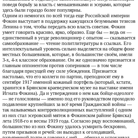
поведя борьбу за власть с меньшевиками и эсерами, которые
здесь были гораздо более популярны.
Одним из немногих по всей тогда еще Российской империи
Фокин выступает в поддержку кажущихся безумными тезисов
Ленина о том, чтобы передать всю власть советам. Фокин
умеет говорить красиво, ярко, образно. Еще бы — ведь он —
единственный в уезде революционер с опытом — сказывается
самообразование — чтение политлитературы в ссылках. Его
интеллектуальный уровень сильно выделяется на общем фоне
местных большевиков, которые, в большинстве своём, имели
3-х, 4-х классное образование. Он же однозначно признается и
главным оппонентом против соперников — в том числе
благодаря присущей ему силе убеждения. Признается
настолько, что его коллеги по партии, преподносят ему в
сентябре 1917 именной кожаный портфель (который, кстати,
хранится в Брянском краеведческом музее на выставке имени
Игната Фокина). Да и утверждения о нем как бойце-идеологе
— не голословны — именно под его руководством проходило
подавление крупнейших за всё время Гражданской войны —
так называемых контрреволюционных выступлений ( одним
из них стал эсеровский мятеж в Фокинском районе Брянска)
лета 1918-го и весны 1919 года. Согласно ряду воспоминаний,
большинство из них Фокину удалось усмирить бескровно,
путем призывов и речей: он выходил к оголодавшей,
разъяренной толпе и говорил с ней — обещал и успокаивал.