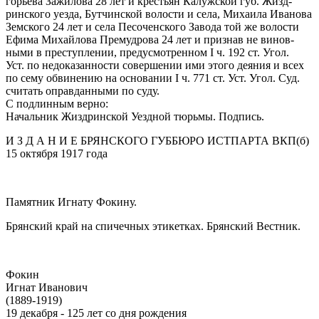
горьева Зажилова 28 лет и крестьян Калужской губ. Жизд-
ринского уезда, Бутчинской волости и села, Михаила Иванова
Земского 24 лет и села Песоченского Завода той же волости
Ефима Михайлова Премудрова 24 лет и признав не винов-
ными в преступлении, предусмотренном I ч. 192 ст. Угол.
Уст. по недоказанности совершении ими этого деяния и всех
по сему обвинению на основании I ч. 771 ст. Уст. Угол. Суд.
считать оправданными по суду.
С подлинным верно:
Начальник Жиздринской Уездной тюрьмы. Подпись.
И З Д А Н И Е БРЯНСКОГО ГУББЮРО ИСТПАРТА ВКП(б)
15 октября 1917 года
Памятник Игнату Фокину.
Брянский край на спичечных этикетках.
Брянский Вестник.
Фокин
Игнат Иванович
(1889-1919)
19 декабря - 125 лет со дня рождения