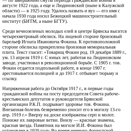
— по завершению смуты периода Гражданской войны в
августе 1922 года, а еще и Людиновский (ныне в Калужской
области) — в 1925 году. Удалось назвать и вуз — его имя с
начала 1930 года носил Бежицкий машиностроительный
институт (БИТМ, а ныне БГТУ).
Среди вечнозеленых молодых елей в центре Брянска высится
четырехмет­ровый обелиск. На лицевой стороне бронзовый
барельеф Игната Ивановича Фокина. К противоположной
стороне обелиска прикреплена бронзовая мемо­риальная
плита. Текст гласит: «Товарищ Фокин род. 19 декабря 1889 г.,
ум. 13 апреля 1919 г. С юных лет, работая на Людиновском
заводе, участвовал в ре­волюционной борьбе. С 1905 г. тов.
Фокин отдается подпольной работе, в кон­це 1907 г.
арестовывается полицией и до 1917 г. отбывает тюрьму и
ссылку.
Напряженная работа до Октября 1917 г., в первые годы
гражданской войны на посту председателя Совета рабоче-
крестьянских депутатов и руководите­ля Брянской
организации Р.К.П. подрывает здоровье тов. Фокина.
Внезапная болезнь безвременно уносит его в могилу 13-го
апр. 1919 г.» Вверху на доске изображены серп и молот.
Пониже их лавровые ветви. Внизу — красные зна­мена,
красная звезда. Памятник на могиле И.И. Фокина был
установлен в 1920 году. Во время немецко-фашистской