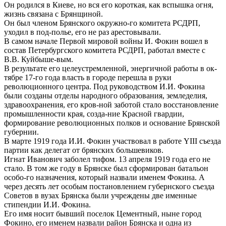
Он родился в Киеве, но вся его короткая, как вспышка огня,
жизнь связана с Брянщиной.
Он был членом Брянского окружно-го комитета РСДРП,
уходил в под-полье, его не раз арестовывали.
В самом начале Первой мировой войны И. Фокин вошел в
состав Петербургского комитета РСДРП, работал вместе с
В.В. Куйбыше-вым.
В результате его целеустремленной, энергичной работы в ок-
тябре 17-го года власть в городе перешла в руки
революционного центра. Под руководством И.И. Фокина
были созданы отделы народного образования, земледелия,
здравоохранения, его кров-ной заботой стало восстановление
промышленности края, созда-ние Красной гвардии,
формирование революционных полков и основание Брянской
губернии.
В марте 1919 года И.И. Фокин участвовал в работе YIII съезда
партии как делегат от брянских большевиков.
Игнат Иванович заболел тифом. 13 апреля 1919 года его не
стало. В том же году в Брянске был сформирован батальон
особо-го назначения, который назвали именем Фокина. А
через десять лет особым постановлением губернского съезда
Советов в вузах Брянска были учреждены две именные
стипендии И.И. Фокина.
Его имя носит бывший поселок Цементный, ныне город
Фокино, его именем назвали район Брянска и одна из