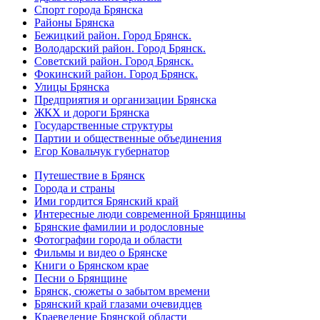
Спорт города Брянска
Районы Брянска
Бежицкий район. Город Брянск.
Володарский район. Город Брянск.
Советский район. Город Брянск.
Фокинский район. Город Брянск.
Улицы Брянска
Предприятия и организации Брянска
ЖКХ и дороги Брянска
Государственные структуры
Партии и общественные объединения
Егор Ковальчук губернатор
Путешествие в Брянск
Города и страны
Ими гордится Брянский край
Интересные люди современной Брянщины
Брянские фамилии и родословные
Фотографии города и области
Фильмы и видео о Брянске
Книги о Брянском крае
Песни о Брянщине
Брянск, сюжеты о забытом времени
Брянский край глазами очевидцев
Краеведение Брянской области