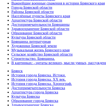
Важнейшие военные сражения в истории Брянского края
Города Брянской области
Районы Брянской области
Населённые пункты Брянского края
Архитектура Брянской области
Достопримечательности Брянщины
Здравоохранение Брянской области
Образование Брянской области
Культура Брянской области
Брянщина литературная
Художники Брянской земли
Музыкальная жизнь Брянского края
Сельское хозяйство Брянской области
Строительство. Брянщина.
В картинках: - цитаты великих, мысли умных, рассужден
Брянск
История города Брянска. Истоки.
История города Брянска. XX век.
История города Брянска. Хронограф.
Достопримечательности Брянска
Архитектура города Брянска
Культура Брянска
Образование города Брянска
Здравоохранение Брянска