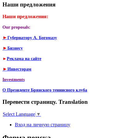
Наши предложения
Наши предложения:
Our proposals:
►
Губернатору А. Богомазу
►
Бизнесу
►
Реклама на сайте
►
Инвесторам
Investments
О Президенте Брянского теннисного клуба
Перевести страницу. Translation
Select Language
▼
Вход на личную страницу
Форма поиска