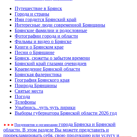
Путешествие в Брянск
Города и страны
Ими гордится Брянский край
Интересные люди современной Брянщины
Брянские фамилии и родословные
Фотографии города и области
Фильмы и видео о Брянске
Книги о Брянском крае
Песни о Брянщине
Брянск, сюжеты о забытом времени
Брянский край глазами очевидцев
Краеведение Брянской области
Брянская фалеристика
География Брянского края
Природа Брянщины
Святые места
Погода
Телефоны
Улыбнись...чуть чуть лирики
Выборы губернатора Брянской области 2026 год
города Брянска и Брянской
►
►
►
Предприятия и организации
области. В этом разделе Вы можете представить и
прорекламировать себя, свою продукцию или услугу и
..
........