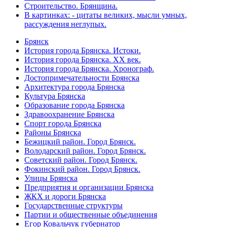
Строительство. Брянщина.
В картинках: - цитаты великих, мысли умных,
рассуждения неглупых.
Брянск
История города Брянска. Истоки.
История города Брянска. XX век.
История города Брянска. Хронограф.
Достопримечательности Брянска
Архитектура города Брянска
Культура Брянска
Образование города Брянска
Здравоохранение Брянска
Спорт города Брянска
Районы Брянска
Бежицкий район. Город Брянск.
Володарский район. Город Брянск.
Советский район. Город Брянск.
Фокинский район. Город Брянск.
Улицы Брянска
Предприятия и организации Брянска
ЖКХ и дороги Брянска
Государственные структуры
Партии и общественные объединения
Егор Ковальчук губернатор