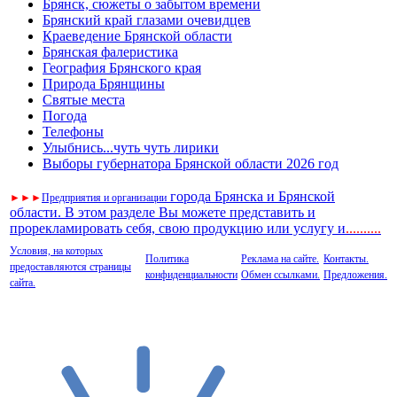
Брянск, сюжеты о забытом времени
Брянский край глазами очевидцев
Краеведение Брянской области
Брянская фалеристика
География Брянского края
Природа Брянщины
Святые места
Погода
Телефоны
Улыбнись...чуть чуть лирики
Выборы губернатора Брянской области 2026 год
города Брянска и Брянской
►
►
►
Предприятия и организации
области. В этом разделе Вы можете представить и
прорекламировать себя, свою продукцию или услугу и
..
........
Условия, на которых
Политика
Реклама на сайте.
Контакты.
предоставляются страницы
конфиденциальности
Обмен ссылками.
Предложения.
сайта.