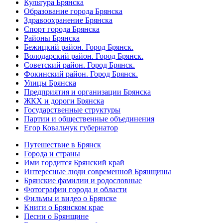
Культура Брянска
Образование города Брянска
Здравоохранение Брянска
Спорт города Брянска
Районы Брянска
Бежицкий район. Город Брянск.
Володарский район. Город Брянск.
Советский район. Город Брянск.
Фокинский район. Город Брянск.
Улицы Брянска
Предприятия и организации Брянска
ЖКХ и дороги Брянска
Государственные структуры
Партии и общественные объединения
Егор Ковальчук губернатор
Путешествие в Брянск
Города и страны
Ими гордится Брянский край
Интересные люди современной Брянщины
Брянские фамилии и родословные
Фотографии города и области
Фильмы и видео о Брянске
Книги о Брянском крае
Песни о Брянщине