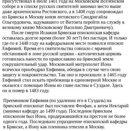
присутствовал в июле 1401 года на Московском Все­ленском
соборе и в списке русских святителей занимал ме­сто выше
даже архиепископа Ростовского, а в 1408 году сопровождал
из Брянска в Москву князя литовского Свидригайла
Ольгердовича, задумавшего от Витовта перейти на службу к
великому князю Московскому Василию Дмит­риевичу).
После смерти Исаакия Брянская епископская кафедра
оставалась долгое время (более 30 лет?) без пастыря. И
только
где-то в 1448 году на кафедральном месте появился епископ
Евфимий. Время его святительства совпало с мрачной
обстановкой в лоне русской церкви - католиче­ская церковь
готовилась нанести по православию на брян­ской земле
сокрушительный удар. Московский митропо­лит Иона
всячески приободрял Евфимия, обещая в случае чего свою
защиту и покровительство. Так оно и произош­ло: в 1465 году
Евфимий стал искать прибежища в едино­верной Москве и
оказался с помощью Ионы во главе паст­вы в Суздале. Здесь
он и помер в 1483 году.
Преемником Евфимия (по удалении его в Суздаль) на
брянский епископат был поставлен Феофан, а затем Некта­рий
(занимал кафедру до 1499 года). Последним брянским
епископом был Иона, продержавшийся на престоле не более
одного года. Последовало упразднение епископской кафедры
в Брянске, а Иону как пленника отвезли в Москву.