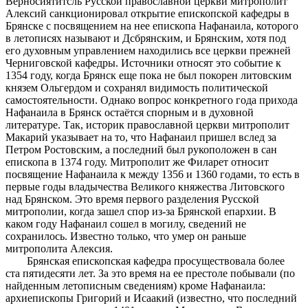
Верносиятитсль Русской православной
церкви
митрополит
Алексий санкционировал
открытие епископской ка­
федры в
Брянске с
посвящением на нее епископа Нафанаи
ла, которого
в
летописях называют и Дсбрянским, и Брян­
ским,
хотя под
его
духовным управлением находились все церкви прежней
Черниговской кафедры. Источники отно­сят это событие к
1354 году, когда Брянск еще пока не был покорен литовским
князем Ольгердом и сохранял види­мость политической
самостоятельности. Однако вопрос конкретного года прихода
Нафанаила в Брянск остаётся спорным и
в
духовной
литературе. Так, историк право­славной церкви митрополит
Макарий указывает на то, что Нафанаил пришел вслед за
Петром Ростовским, а послед­ний был рукоположен в сан
епископа в 1374 году. Митро­полит же Филарет относит
посвящение Нафанаила к меж­ду 1356 и 1360 годами, то есть в
первые годы владычества Великого княжества Литовского
над Брянском. Это время первого разделения Русской
митрополии, когда зашел спор из-за Брянской епархии. В
каком году Нафанаил сошел в могилу, сведений не
сохранилось. Известно только, что умер он раньше
митрополита Алексия.
Брянская епископская кафедра просуществовала более
ста пятидесяти лет. За это время на ее престоле побывали (по
найденным летописным сведениям) кроме Нафанаила:
архиепископы Григорий и Исаакий (известно, что послед­ний