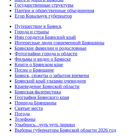
Государственные структуры
Партии и общественные объединения
Егор Ковальчук губернатор
Путешествие в Брянск
Города и страны
Ими гордится Брянский край
Интересные люди современной Брянщины
Брянские фамилии и родословные
Фотографии города и области
Фильмы и видео о Брянске
Книги о Брянском крае
Песни о Брянщине
Брянск, сюжеты о забытом времени
Брянский край глазами очевидцев
Краеведение Брянской области
Брянская фалеристика
География Брянского края
Природа Брянщины
Святые места
Погода
Телефоны
Улыбнись...чуть чуть лирики
Выборы губернатора Брянской области 2026 год