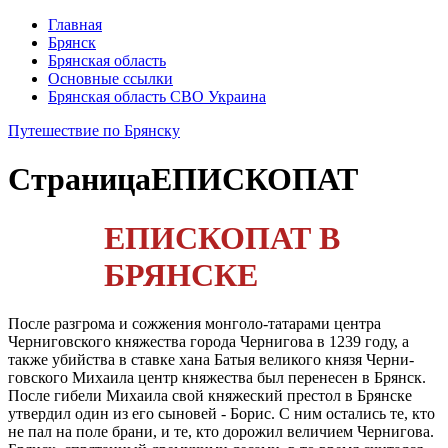
Главная
Брянск
Брянская область
Основные ссылки
Брянская область СВО Украина
Путешествие по Брянску
Страница
ЕПИСКОПАТ
ЕПИСКОПАТ В
БРЯНСКЕ
После разгрома и сожжения монголо-татарами центра
Черниговского княжества города Чернигова в 1239 году, а
также убийства в ставке хана Батыя великого князя Черни­
говского Михаила центр княжества был перенесен в Брянск.
После гибели Михаила свой княжеский престол в Брянске
утвердил один из его сыновей - Борис. С ним остались те, кто
не пал на поле брани, и те, кто дорожил величием Черни­гова.