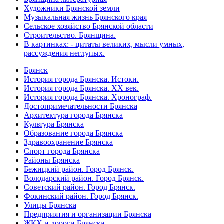
Художники Брянской земли
Музыкальная жизнь Брянского края
Сельское хозяйство Брянской области
Строительство. Брянщина.
В картинках: - цитаты великих, мысли умных,
рассуждения неглупых.
Брянск
История города Брянска. Истоки.
История города Брянска. XX век.
История города Брянска. Хронограф.
Достопримечательности Брянска
Архитектура города Брянска
Культура Брянска
Образование города Брянска
Здравоохранение Брянска
Спорт города Брянска
Районы Брянска
Бежицкий район. Город Брянск.
Володарский район. Город Брянск.
Советский район. Город Брянск.
Фокинский район. Город Брянск.
Улицы Брянска
Предприятия и организации Брянска
ЖКХ и дороги Брянска