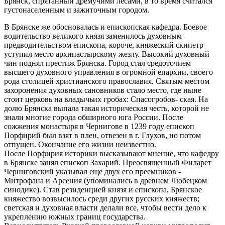
Брянск, спрятанный дремучими лесами, в то время счи­тался
густонаселенным и зажиточным городом.
В Брянске же обосновалась и епископская кафедра. Боевое
водительство великого князя заменилось духовным
предводительством епископа, короче, княжеский скипетр
уступил место архипастырскому жезлу. Высокий духов­ный
чин поднял престиж Брянска. Город стал средоточием
высшего духовного управления в огромной епархии, сво­его
рода столицей христианского православия. Святым ме­стом
захоронения духовных сановников стало место, где ныне
стоит церковь на владычьих гробах: Спасогробов- ская. На
долю Брянска выпала такая историческая честь, которой не
знали многие города обширного юга России. После
сожжения монастыря в Чернигове в 1239 году епи­скоп
Порфирий был взят в плен, отвезен в г. Глухов, но потом
отпущен. Окончание его жизни неизвестно.
После Порфирия историки высказывают мнение, что кафедру
в Брянске занял епископ Захарий. Преосвященный Филарет
Черниговский указывал еще двух его преемников -
Митрофана и Арсения (упоминались в древнем Любецком
синодике). Став резиденцией князя и епископа, Брянское
княжество возвысилось среди других русских княжеств;
светская и духовная власти делали все, чтобы вести дело к
укреплению южных границ государства.