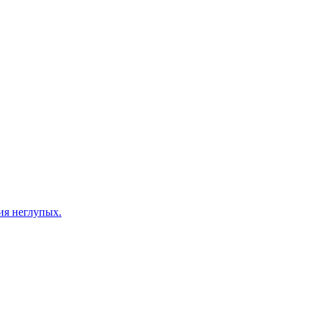
ия неглупых.