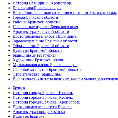
История Брянщины. Хронограф.
Геральдика Брянского края
Важнейшие военные сражения в истории Брянского края
Города Брянской области
Районы Брянской области
Населённые пункты Брянского края
Архитектура Брянской области
Достопримечательности Брянщины
Здравоохранение Брянской области
Образование Брянской области
Культура Брянской области
Брянщина литературная
Художники Брянской земли
Музыкальная жизнь Брянского края
Сельское хозяйство Брянской области
Строительство. Брянщина.
В картинках: - цитаты великих, мысли умных, рассужден
Брянск
История города Брянска. Истоки.
История города Брянска. XX век.
История города Брянска. Хронограф.
Достопримечательности Брянска
Архитектура города Брянска
Культура Брянска