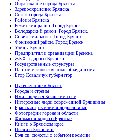
Образование города Брянска
Здравоохранение Брянска
Спорт города Брянска
Районы Брянска
Бежицкий район. Город Брянск.
Володарский район. Город Брянск.
Советский район. Город Брянск.
Фокинский район. Город Брянск.
Улицы Брянска
Предприятия и организации Брянска
ЖКХ и дороги Брянска
Государственные структуры
Партии и общественные объединения
Егор Ковальчук губернатор
Путешествие в Брянск
Города и страны
Ими гордится Брянский край
Интересные люди современной Брянщины
Брянские фамилии и родословные
Фотографии города и области
Фильмы и видео о Брянске
Книги о Брянском крае
Песни о Брянщине
Брянск, сюжеты о забытом времени