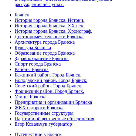
рассуждения неглупых.
Брянск
История города Брянска. Истоки.
История города Брянска. XX век.
История города Брянска. Хронограф.
Достопримечательности Брянска
Архитектура города Брянска
Культура Брянска
Образование города Брянска
Здравоохранение Брянска
Спорт города Брянска
Районы Брянска
Бежицкий район. Город Брянск.
Володарский район. Город Брянск.
Советский район. Город Брянск.
Фокинский район. Город Брянск.
Улицы Брянска
Предприятия и организации Брянска
ЖКХ и дороги Брянска
Государственные структуры
Партии и общественные объединения
Егор Ковальчук губернатор
Путешествие в Брянск