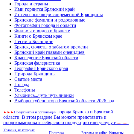
Города и страны
Ими гордится Брянский край
Интересные люди современной Брянщины
Брянские фамилии и родословные
Фотографии города и области
Фильмы и видео о Брянске
Книги о Брянском крае
Песни о Брянщине
Брянск, сюжеты о забытом времени
Брянский край глазами очевидцев
Краеведение Брянской области
Брянская фалеристика
География Брянского края
Природа Брянщины
Святые места
Погода
Телефоны
Улыбнись...чуть чуть лирики
Выборы губернатора Брянской области 2026 год
города Брянска и Брянской
►
►
►
Предприятия и организации
области. В этом разделе Вы можете представить и
прорекламировать себя, свою продукцию или услугу и
..
........
Условия, на которых
Политика
Реклама на сайте.
Контакты.