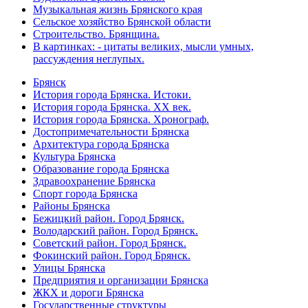
Музыкальная жизнь Брянского края
Сельское хозяйство Брянской области
Строительство. Брянщина.
В картинках: - цитаты великих, мысли умных,
рассуждения неглупых.
Брянск
История города Брянска. Истоки.
История города Брянска. XX век.
История города Брянска. Хронограф.
Достопримечательности Брянска
Архитектура города Брянска
Культура Брянска
Образование города Брянска
Здравоохранение Брянска
Спорт города Брянска
Районы Брянска
Бежицкий район. Город Брянск.
Володарский район. Город Брянск.
Советский район. Город Брянск.
Фокинский район. Город Брянск.
Улицы Брянска
Предприятия и организации Брянска
ЖКХ и дороги Брянска
Государственные структуры