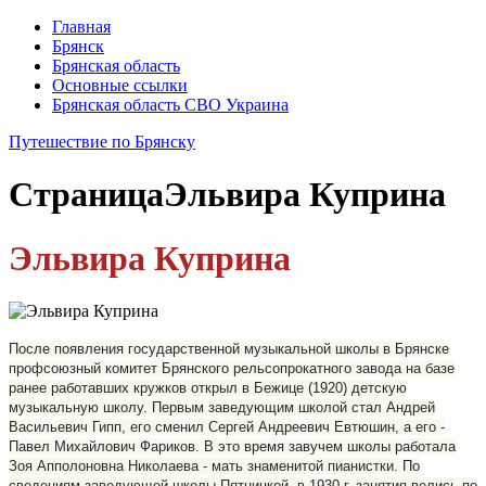
Главная
Брянск
Брянская область
Основные ссылки
Брянская область СВО Украина
Путешествие по Брянску
Страница
Эльвира Куприна
Эльвира Куприна
После появления государственной музыкальной школы в Брянске
профсоюзный комитет Брянского рельсопрокатного завода на базе
ра­нее работавших кружков открыл в Бежице (1920) детскую
музыкальную школу. Первым заведующим школой стал Андрей
Васильевич Гипп, его сменил Сергей Андреевич Евтюшин, а его -
Павел Михайлович Фариков. В это время завучем школы работала
Зоя Апполоновна Николаева - мать знаменитой пианистки. По
сведениям заведующей школы Пятницкой, в 1930 г. занятия велись по