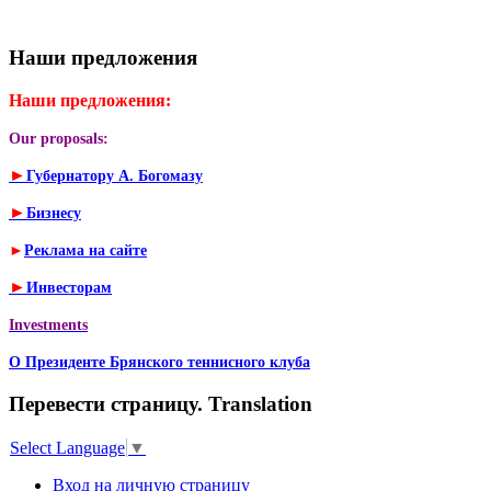
Наши предложения
Наши предложения:
Our proposals:
►
Губернатору А. Богомазу
►
Бизнесу
►
Реклама на сайте
►
Инвесторам
Investments
О Президенте Брянского теннисного клуба
Перевести страницу. Translation
Select Language
▼
Вход на личную страницу