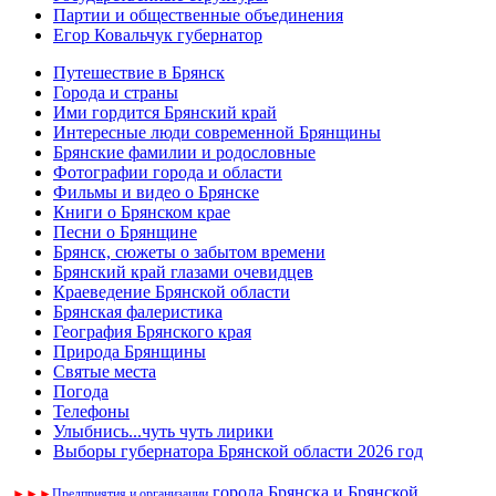
Партии и общественные объединения
Егор Ковальчук губернатор
Путешествие в Брянск
Города и страны
Ими гордится Брянский край
Интересные люди современной Брянщины
Брянские фамилии и родословные
Фотографии города и области
Фильмы и видео о Брянске
Книги о Брянском крае
Песни о Брянщине
Брянск, сюжеты о забытом времени
Брянский край глазами очевидцев
Краеведение Брянской области
Брянская фалеристика
География Брянского края
Природа Брянщины
Святые места
Погода
Телефоны
Улыбнись...чуть чуть лирики
Выборы губернатора Брянской области 2026 год
города Брянска и Брянской
►
►
►
Предприятия и организации