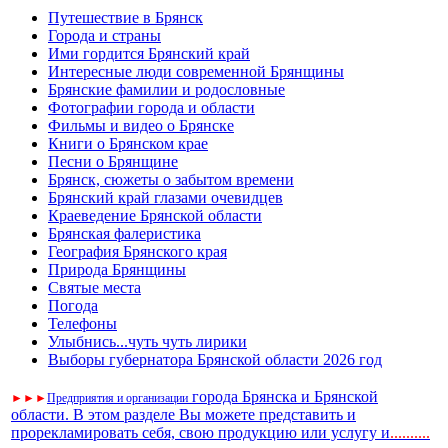
Путешествие в Брянск
Города и страны
Ими гордится Брянский край
Интересные люди современной Брянщины
Брянские фамилии и родословные
Фотографии города и области
Фильмы и видео о Брянске
Книги о Брянском крае
Песни о Брянщине
Брянск, сюжеты о забытом времени
Брянский край глазами очевидцев
Краеведение Брянской области
Брянская фалеристика
География Брянского края
Природа Брянщины
Святые места
Погода
Телефоны
Улыбнись...чуть чуть лирики
Выборы губернатора Брянской области 2026 год
города Брянска и Брянской
►
►
►
Предприятия и организации
области. В этом разделе Вы можете представить и
прорекламировать себя, свою продукцию или услугу и
..
........