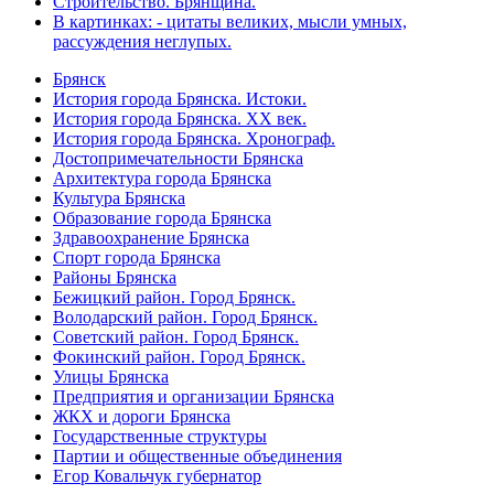
Строительство. Брянщина.
В картинках: - цитаты великих, мысли умных,
рассуждения неглупых.
Брянск
История города Брянска. Истоки.
История города Брянска. XX век.
История города Брянска. Хронограф.
Достопримечательности Брянска
Архитектура города Брянска
Культура Брянска
Образование города Брянска
Здравоохранение Брянска
Спорт города Брянска
Районы Брянска
Бежицкий район. Город Брянск.
Володарский район. Город Брянск.
Советский район. Город Брянск.
Фокинский район. Город Брянск.
Улицы Брянска
Предприятия и организации Брянска
ЖКХ и дороги Брянска
Государственные структуры
Партии и общественные объединения
Егор Ковальчук губернатор