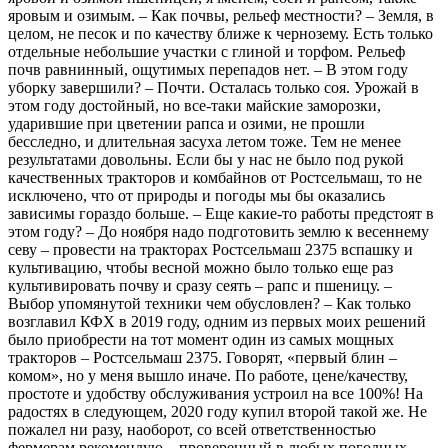
яровым и озимым. – Как почвы, рельеф местности? – Земля, в
целом, не песок и по качеству ближе к чернозему. Есть только
отдельные небольшие участки с глиной и торфом. Рельеф
почв равнинный, ощутимых перепадов нет. – В этом году
уборку завершили? – Почти. Осталась только соя. Урожай в
этом году достойный, но все-таки майские заморозки,
ударившие при цветении рапса и озими, не прошли
бесследно, и длительная засуха летом тоже. Тем не менее
результатами довольны. Если бы у нас не было под рукой
качественных тракторов и комбайнов от Ростсельмаш, то не
исключено, что от природы и погоды мы бы оказались
зависимы гораздо больше. – Еще какие-то работы предстоят в
этом году? – До ноября надо подготовить землю к весеннему
севу – провести на тракторах Ростсельмаш 2375 вспашку и
культивацию, чтобы весной можно было только еще раз
культивировать почву и сразу сеять – рапс и пшеницу. –
Выбор упомянутой техники чем обусловлен? – Как только
возглавил КФХ в 2019 году, одним из первых моих решений
было приобрести на тот момент один из самых мощных
тракторов – Ростсельмаш 2375. Говорят, «первый блин –
комом», но у меня вышло иначе. По работе, цене/качеству,
простоте и удобству обслуживания устроил на все 100%! На
радостях в следующем, 2020 году купил второй такой же. Не
пожалел ни разу, наоборот, со всей ответственностью
фермерам рекомендую – проверенный в любых погодных