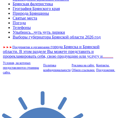
Брянская фалеристика
География Брянского края
Природа Брянщины
Святые места
Погода
Телефоны
Улыбнись...чуть чуть лирики
Выборы губернатора Брянской области 2026 год
города Брянска и Брянской
►
►
►
Предприятия и организации
области. В этом разделе Вы можете представить и
прорекламировать себя, свою продукцию или услугу и
..
........
Условия, на которых
Политика
Реклама на сайте.
Контакты.
предоставляются страницы
конфиденциальности
Обмен ссылками.
Предложения.
сайта.