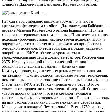
хозяйства Джамалутдин Байбашев, Карачевский район.
Из года в год стабильно высокие урожаи получают в
крестьянскофермерском хозяйстве Джамалутдина Байбашева в
деревне Мазнева Карачевского района Брянщины. Причем
хороши как зерновые, так и масличные. Практически к концу
подошла уборочная страда, настало время подвести итоги и
определить, что из агротехники необходимо приобрести к
очередной посевной. В этом году, как и прежде, надежной
опорой главы КФХ в «битве за урожай» стали
зарекомендовавшие себя в хозяйстве трактора Ростсельмаш
2375. Итоги уборочной и роль надежной техники в ней
обсудили с успешным аграрием. – Джамалутдин
Камалутдинович, поделитесь секретами успеха с нашими
читателями. – Охотно делюсь: передовые методы земледелия,
помноженные на использование качественных сельхозмашин.
Я возглавил КФХ в 2019 году, приняв его у отца. В этом
смысле я стопроцентно потомственный аграрий. От него же
усвоил простую истину, что на надежной технике и
качественных семенах экономить не стоит. Напротив, расходы
на них рассматриваю как лучшее вложение в свое завтра. –
Много у вас площадей? Чем засеяны? – Всего 1750 га – под
яровой и озимой пшеницей, ячменем, соей и рапсом, также