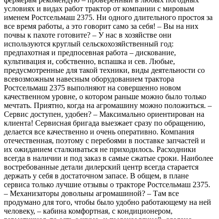
условиях и видах работ трактор от компании с мировым
именем Ростсельмаш 2375. Ни одного длительного простоя за
все время работы, а это говорит само за себя! – Вы на них
почвы к пахоте готовите? – У нас в хозяйстве они
используются круглый сельскохозяйственный год:
предпахотная и предпосевная работа – дискование,
культивация и, собственно, вспашка и сев. Любые,
предусмотренные для такой техники, виды деятельности со
всевозможным навесным оборудованием трактора
Ростсельмаш 2375 выполняют на совершенно новом
качественном уровне, о котором раньше можно было только
мечтать. Приятно, когда на агромашину можно положиться. –
Сервис доступен, удобен? – Максимально ориентирован на
клиента! Сервисная бригада выезжает сразу по обращению,
делается все качественно и очень оперативно. Компания
отечественная, поэтому с перебоями в поставке запчастей и
их ожиданием сталкиваться не приходилось. Расходники
всегда в наличии и под заказ в самые сжатые сроки. Наиболее
востребованные детали дилерский центр всегда старается
держать у себя в достаточном запасе. В общем, в плане
сервиса только лучшие отзывы о тракторе Ростсельмаш 2375.
– Механизаторы довольны агромашиной? – Там все
продумано для того, чтобы было удобно работающему на ней
человеку, – кабина комфортная, с кондиционером,