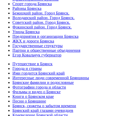
Спорт города Брянска
Районы Брянска
Бежицкий район. Город Брянск.
Володарский район. Город Брянск.
Советский район. Город Брянск.
Фокинский район. Город Брянск.
Улицы Брянска
Предприятия и организации Брянска
ЖКХ и дороги Брянска
Государственные структуры
Партии и общественные объединения
Егор Ковальчук губернатор
Путешествие в Брянск
Города и страны
Ими гордится Брянский край
Интересные люди современной Брянщины
Брянские фамилии и родословные
Фотографии города и области
Фильмы и видео о Брянске
Книги о Брянском крае
Песни о Брянщине
Брянск, сюжеты о забытом времени
Брянский край глазами очевидцев
Краеведение Брянской области