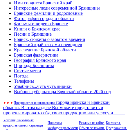
Ими гордится Брянский край
Интересные люди современной Брянщины
Брянские фамилии и родословные
Фотографии города и области
Фильмы и видео о Брянске
Книги о Брянском крае
Песни о Брянщине
Брянск, сюжеты о забытом времени
Брянский край глазами очевидцев
Краеведение Брянской области
Брянская фалеристика
География Брянского края
Природа Брянщины
Святые места
Погода
Телефоны
Улыбнись...чуть чуть лирики
Выборы губернатора Брянской области 2026 год
города Брянска и Брянской
►
►
►
Предприятия и организации
области. В этом разделе Вы можете представить и
прорекламировать себя, свою продукцию или услугу и
..
........
Условия, на которых
Политика
Реклама на сайте.
Контакты.
предоставляются страницы
конфиденциальности
Обмен ссылками.
Предложения.