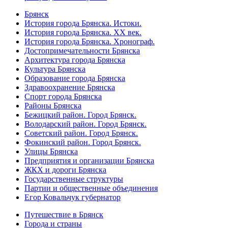
Брянск
История города Брянска. Истоки.
История города Брянска. XX век.
История города Брянска. Хронограф.
Достопримечательности Брянска
Архитектура города Брянска
Культура Брянска
Образование города Брянска
Здравоохранение Брянска
Спорт города Брянска
Районы Брянска
Бежицкий район. Город Брянск.
Володарский район. Город Брянск.
Советский район. Город Брянск.
Фокинский район. Город Брянск.
Улицы Брянска
Предприятия и организации Брянска
ЖКХ и дороги Брянска
Государственные структуры
Партии и общественные объединения
Егор Ковальчук губернатор
Путешествие в Брянск
Города и страны