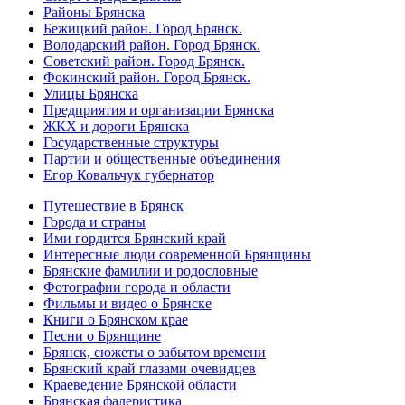
Районы Брянска
Бежицкий район. Город Брянск.
Володарский район. Город Брянск.
Советский район. Город Брянск.
Фокинский район. Город Брянск.
Улицы Брянска
Предприятия и организации Брянска
ЖКХ и дороги Брянска
Государственные структуры
Партии и общественные объединения
Егор Ковальчук губернатор
Путешествие в Брянск
Города и страны
Ими гордится Брянский край
Интересные люди современной Брянщины
Брянские фамилии и родословные
Фотографии города и области
Фильмы и видео о Брянске
Книги о Брянском крае
Песни о Брянщине
Брянск, сюжеты о забытом времени
Брянский край глазами очевидцев
Краеведение Брянской области
Брянская фалеристика