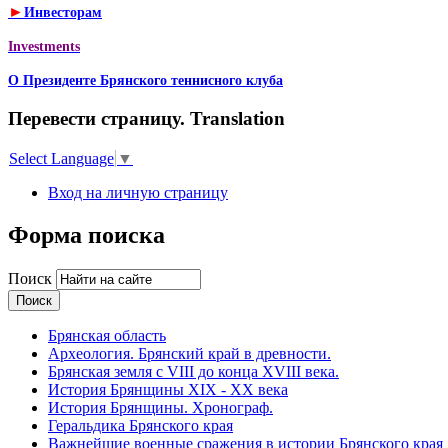
►
Инвесторам
Investments
О Президенте Брянского теннисного клуба
Перевести страницу. Translation
Select Language
▼
Вход на личную страницу
Форма поиска
Поиск
Брянская область
Археология. Брянский край в древности.
Брянская земля с VIII до конца XVIII века.
История Брянщины XIX - XX века
История Брянщины. Хронограф.
Геральдика Брянского края
Важнейшие военные сражения в истории Брянского края