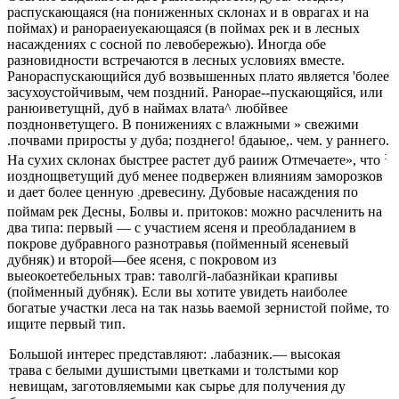
распускающаяся (на пониженных склонах и в оврагах и на
поймах) и ранораеиуекающаяся (в поймах рек и в лесных
насаждениях с сосной по левобережью). Иногда обе
разновидности встречаются в лесных условиях вме­сте.
Ранораспускающийся дуб возвышенных плато яв­ляется 'более
засухоустойчивым, чем поздний. Ранорае--пускающяйся, или
ранюиветущнй, дуб в наймах влата^ любйвее
позднонветущего. В понижениях с влажными » свежими
.почвами приросты у дуба; позднего! бдаыюе,. чем. у раннего.
:
На сухих склонах быстрее растет дуб раииж Отмечаете», что
иозднощветущий дуб менее подвержен влияниям заморозков
и дает более ценную
древесину. Дубовые насаждения по
:
поймам рек Десны, Болвы и. притоков: можно расчленить на
два типа: первый — с участием ясеня и преобладанием в
покрове дубравного разнотравья (пойменный ясеневый
дубняк) и второй—бее ясеня, с покровом из
выеокоетебельных трав: таволгй-лабазнйкаи крапивы
(пойменный дубняк). Если вы хоти­те увидеть наиболее
богатые участки леса на так назьь ваемой зернистой пойме, то
ищите первый тип.
Большой интерес представляют: .лабазник.— высокая
трава с белыми душистыми цветками и толстыми кор­
невищам, заготовляемыми как сырье для получения ду­