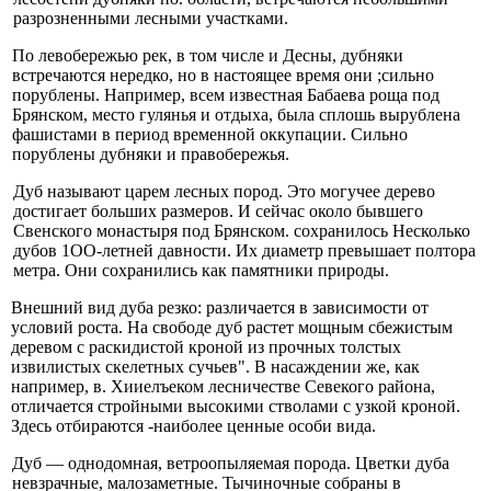
разрозненными лесными участками.
По левобережью рек, в том числе и Десны, дубняки
встречаются нередко, но в настоящее время они ;сильно
порублены. Например, всем известная Бабаева роща под
Брянском, место гулянья и отдыха, была сплошь выруб­лена
фашистами в период временной оккупации. Сильно
порублены дубняки и правобережья.
Дуб называют царем лесных пород. Это могучее дерево
достигает больших размеров. И сейчас около бывшего
Свенского монастыря под Брянском. сохранилось Несколько
дубов 1ОО-летней давности. Их диаметр превышает полтора
метра. Они сохранились как памят­ники природы.
Внешний вид дуба резко: различается в зависимости от
условий роста. На свободе дуб растет мощным сбежи­стым
деревом с раскидистой кроной из прочных толстых
извилистых скелетных сучьев". В насаждении же, как
например, в. Хииелъеком лесничестве Севекого рай­она,
отличается стройными высокими стволами с узкой кроной.
Здесь отбираются -наиболее ценные особи вида.
Дуб — однодомная, ветроопыляемая порода. Цветки дуба
невзрачные, малозаметные. Тычиночные собраны в