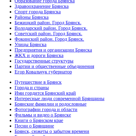
Образование города Брянска
Здравоохранение Брянска
Спорт города Брянска
Районы Брянска
Бежицкий район. Город Брянск.
Володарский район. Город Брянск.
Советский район. Город Брянск.
Фокинский район. Город Брянск.
Улицы Брянска
Предприятия и организации Брянска
ЖКХ и дороги Брянска
Государственные структуры
Партии и общественные объединения
Егор Ковальчук губернатор
Путешествие в Брянск
Города и страны
Ими гордится Брянский край
Интересные люди современной Брянщины
Брянские фамилии и родословные
Фотографии города и области
Фильмы и видео о Брянске
Книги о Брянском крае
Песни о Брянщине
Брянск, сюжеты о забытом времени