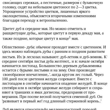
свисающих сережках, а пестичные, размером с булавоч­ную
головку, сидят на небольшом цветоносе по 2—3 цветка.
Упрощенное устройство цветков, лишенных яр­кого
околоцветника, объясняется вторичными изменения­ми
благодаря переходу к ветроопылению.
Цветет дуб в середине мая. Но можно отметить и
рашцветущие дубы,, которые цветут в первую декаду мая, а
1
также поздние, которые цветут в конце
мая.
Облиствение- дуба: обычное проходит вместе с цветени­ем. И
здесь можно наблюдать дубы с ранним и позд­ним развитием
:
листьев. Их |в лесхозах называют: дуб-летняк и дуб-зимняк. К
середине сентября листья ду­ба желтеют,. и в: начале октября
начинается листопад. Большинство деревьев дубаьзимняка
остается с буры­ми листьями и на зиму. Они производят
своеобразное впечатление,.'.-когда кругом лес голый. Через
100 дней после цветения желуди созревают. Вместе с
листопадом в сентябре начинается опадение желудей. В конце
сен­тября или в октябре здоровые желуди собирают и сохра­
няют в траншеях и ямах догвесны, предохраняя от про­
мерзания. При посеве весной получается семенной дуб. Он
'развивает в первый же! год длинный стержневой корень..'
Дуб является относительйо медленнорастущей поро­дой.