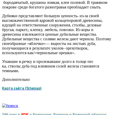
бородавчатый, крушина ломкая, клен полевой. В травяном
покрове среди бога­того разнотравья преобладает сныть.
Дубняки представляют большую ценность- из-за сво­ей
высококачественной ядровой кольцепоровой древеси­ны,
идущей на ответственные сооружения, столбы, дело­вые
брусья, паркет,; клепку, .мебель, повозки. Из коры и
древесины извлекаются ценные дубильные вещества.
Дубильные вещества с солями железа дают чернила. По­этому
своеобразные «яблочки»— выросты на листьях дуба,
получающиеся в результате уколов- орехотворок,
используются как/«чернильные орешки».
Упавшие в.речку и пролежавшие долго в толще пес­
ка, стволы дуба под влиянием солей железа становятся
темными.
Дополнительно
Карта сайта (Sitemap)
246 книг в
PDF
о Брянщине, Брянске и Брянской области,