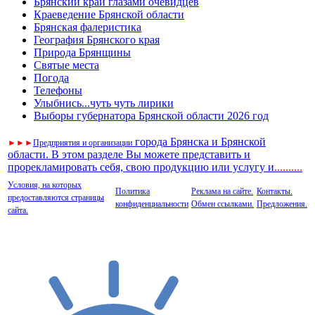
Брянский край глазами очевидцев
Краеведение Брянской области
Брянская фалеристика
География Брянского края
Природа Брянщины
Святые места
Погода
Телефоны
Улыбнись...чуть чуть лирики
Выборы губернатора Брянской области 2026 год
города Брянска и Брянской
►
►
►
Предприятия и организации
области. В этом разделе Вы можете представить и
прорекламировать себя, свою продукцию или услугу и
..
........
Условия, на которых
Политика
Реклама на сайте.
Контакты.
предоставляются страницы
конфиденциальности
Обмен ссылками.
Предложения.
сайта.