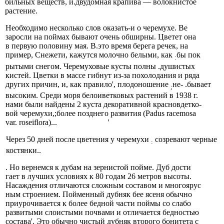
бильных веществ, и.двудомная крапива — волокнистое
растение.
Необходимо несколько слов оказать-и о черемухе. Be
заросли на поймах бывают очень обширны. Цветет она
в первую половину мая. В.это время берега речек, на­
пример, Снежети, кажутся молочно белыми, как
бы пок­
:
рытыми снегом. Черемуховые кусты полны .душистых
кистей. Цветки в массе гибнут из-за похолодания и ряда
других причин, и, как правило', плодоношение
не- .бывает
;
высоким. Среди моря белоиветковых растений в 1938 г.
нами были найдены 2 куста декоративной красновдетко-
вой черемухи,;более позднего развития (Padus racemosa
var. roseiflora)...
'
Через 50 дней после цветения у черемухи
созревают черные
:
костянки..
. Но вернемся к дубам на зернистой пойме. Дуб дости­
гает в лучших условиях к 80 годам 26 метров высоты.
Насаждения отличаются сложным составом и многоярус­
ным строением. Пойменный дубняк бее ясеня обычно
приурочивается к более бедной части поймы со слабо
развитыми слоистыми почвами и отличается бедностью
состава'. Это обычно чистый дубняк второго бонитета с