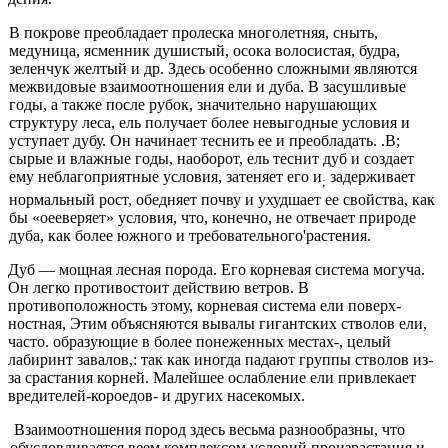
В покрове преобладает пролеска многолетняя, сныть,
медуница, ясменник душистый, осока волосистая, будра,
зеленчук желтый и др. Здесь особенно сложными явля­ются
межвидовые взаимоотношения ели и дуба. В за­сушливые
годы, а также после рубок, значительно на­рушающих
структуру леса, ель получает более невыгод­ные условия и
уступает дубу. Он начинает теснить ее и преобладать. .В;
сырые и влажные годы, наоборот, ель теснит дуб и создает
ему неблагоприятные условия, за­теняет его и
задерживает
;
нормальный рост, обедняет почву и ухудшает ее свойства, как
бы «оееверяет» ус­ловия, что, конечно, не отвечает природе
дуба, как бо­лее южного и требовательного'растения.
Дуб — мощная лесная порода. Его корневая систе­ма могуча.
Он легко противостоит действию ветров. В
противоположность этому, корневая система ели поверх­
ностная, Этим объясняются вывалы гигантских стволов ели,
часто. образующие в более понеженных местах-, це­лый
лабиринт завалов,: так как иногда падают группы стволов из-
за срастания корней. Малейшее ослабление ели привлекает
вредителей-короедов- и других насеко­мых.
Взаимоотношения пород здесь весьма разнообраз­ны, что
обусловливается веем комплексом условий про­израстания и