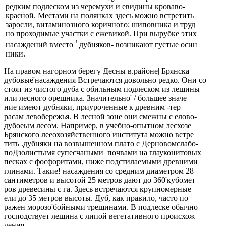
редким подлеском из черемухи и евидины кроваво-
красной. Местами на полянках здесь можно встретить
заросли, витаминозного коричного; шиповника и труд­
но проходимые участки с ежевикой. При вырубке этих
!
насаждений вместо
дубняков- возникают густые осин­
ники.
На правом нагорном берегу Десны в.районе| Брянска
дубовыё'насаждения Встречаются довольно редко. Они со­
стоят из чистого дуба с обильным подлеском из лещины
или лесного орешника. Значительно' / большее значе­
ние имеют дубняки, приуроченные к древним -тер­
расам левобережья. В лесной зоне они смежны с елово-
дубоеым лесом. Например, в учебно-опытном лесхозе
Брянского лееохозяйственного института можно встре­
тить .дубняки на возвышенном плато с Дерновомслабо-
поДзолистымя супесчаными почвами на глауконитовых
песках с фосфоритами, ниже подстилаемыми древними
глинами. Такие! насаждения со средним диаметром 28
сантиметров и высотой 25 метров дают до 360'кубомет­
ров древесины с га. Здесь встречаются крупномерные
ели до 35 метров высоты. Дуб, как правило, часто по­
ражен морозо'бойными трещинами. В подлеске обычно
господствует лещина с липой вегетативного происхож­
дения.