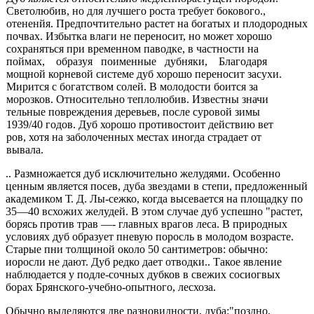
Светолюбив, но для лучшего роста требует бокового.,
отененйя. Предпочтительно растет на богатых и плодо­родных
почвах. Избытка влаги не переносит, но может хорошо
сохраняться при временном паводке, в частности на
поймах, образуя поименные дубняки, Благодаря
мощной корневой системе дуб хорошо переносит засухи.
Мирится с богатством солей. В молодости боится за­
морозков. Относительно теплолюбив. Известны значи­
тельные повреждения деревьев, после суровой зимы
1939/40 годов. Дуб хорошо противостоит действию вет­
ров, хотя на заболоченных местах иногда страдает от
вывала.
.. Размножается дуб исключительно желудями. Особен­но
ценным является посев, дуба звездами в степи, пред­ложенный
академиком Т. Д. Лы-сежко, когда высевается на площадку по
35—40 всхожих желудей. В этом слу­чае дуб успешно "растет,
борясь против трав —- главных врагов леса. В природных
условиях дуб образует пне­вую поросль в молодом возрасте.
Старые пни толщиной около 50 сантиметров: обычно:
иоросли не дают. Дуб ред­ко дает отводки.. Такое явление
наблюдается у подле-сочных дубков в свежих сосиогвых
борах Брянского-учебно-опытного, лесхоза.
Обычно выделяются две разновидности, дуба:"поздно,