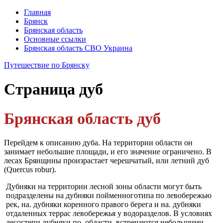
Главная
Брянск
Брянская область
Основные ссылки
Брянская область СВО Украина
Путешествие по Брянску
Страница
дуб
Брянская область дуб
Перейдем к описанию дуба. На территории области он
занимает небольшие площади, и его значение ограничено. В
лесах Брянщнны произрастает черешчатый, или летний дуб
(Quercus robur).
Дубняки на территории лесной зоны области могут быть
подразделены на дубняки пойменноготипа по лево­бережью
рек, на. дубняки коренного правого берега и на. дубняки
отдаленных террас левобережья у водораз­делов. В условиях
лесостепи дубняки по. области, встре­чаются небольшими