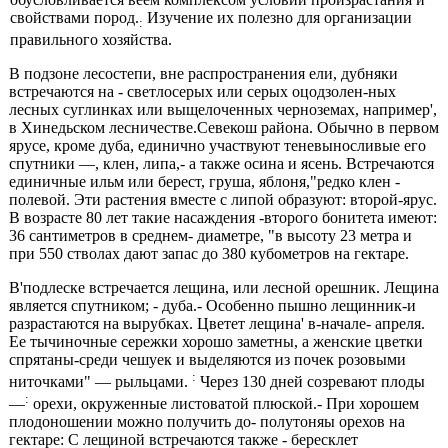
свойствами пород.
Изучение их полезно для организации
:
правильного хозяйства.
В подзоне лесостепи, вне распространения ели, дуб­няки
встречаются на - светлосерых или серых оцодзолен-ных
лесных суглинках или выщелоченных черноземах, например',
в Хинедьском лесничестве.Севекош района. Обычно в первом
ярусе, кроме дуба, единично участву­ют теневыносливые его
спутники —, клен, липа,- а также осина и ясень. Встречаются
единичные ильм или берест, груша, яблоня,"редко клен -
полевой. Эти растения вме­сте с липой образуют: второй-ярус.
В возрасте 80 лет такие насаждения -второго бонитета имеют:
36 сантимет­ров в среднем- диаметре, "в высоту 23 метра и
при 550 стволах дают запас до 380 кубометров на гектаре.
В'подлеске встречается лещина, или лесной орешник. Лещина
является спутником; - дуба.- Особенно пышно лещинник-и
разрастаются на вырубках. Цветет лещина' в-начале- апреля.
Ее тычиночные сережки хорошо заметны, а женские цветки
спрятаны-среди чешуек и выделяют­ся из почек розовыми
:
ниточками" — рыльцами.
Через 130 дней созревают плоды
:
—
орехи, окруженные листо­ватой плюской.- При хорошем
плодоношении можно по­лучить до- полутоняы орехов на
гектаре: С лещиной встречаются также - бересклет