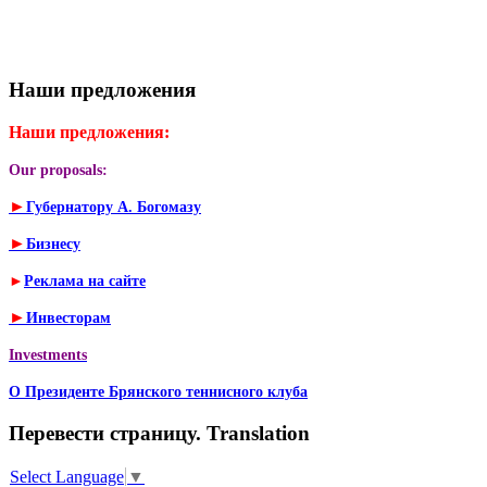
Наши предложения
Наши предложения:
Our proposals:
►
Губернатору А. Богомазу
►
Бизнесу
►
Реклама на сайте
►
Инвесторам
Investments
О Президенте Брянского теннисного клуба
Перевести страницу. Translation
Select Language
▼