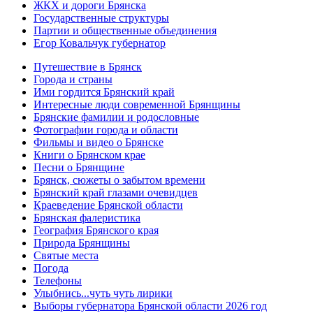
ЖКХ и дороги Брянска
Государственные структуры
Партии и общественные объединения
Егор Ковальчук губернатор
Путешествие в Брянск
Города и страны
Ими гордится Брянский край
Интересные люди современной Брянщины
Брянские фамилии и родословные
Фотографии города и области
Фильмы и видео о Брянске
Книги о Брянском крае
Песни о Брянщине
Брянск, сюжеты о забытом времени
Брянский край глазами очевидцев
Краеведение Брянской области
Брянская фалеристика
География Брянского края
Природа Брянщины
Святые места
Погода
Телефоны
Улыбнись...чуть чуть лирики
Выборы губернатора Брянской области 2026 год