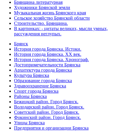
Брянщина литературная
Художники Брянской земли
Музыкальная жизнь Брянского края
Сельское хозяйство Брянской области
Строительство. Брянщина.
В картинках: - цитаты великих, мысли умных,
рассуждения неглупых.
Брянск
История города Брянска. Истоки.
История города Брянска. XX век.
История города Брянска. Хронограф.
Достопримечательности Брянска
Архитектура города Брянска
Культура Брянска
Образование города Брянска
Здравоохранение Брянска
Спорт города Брянска
Районы Брянска
Бежицкий район. Город Брянск.
Володарский район. Город Брянск.
Советский район. Город Брянск.
Фокинский район. Город Брянск.
Улицы Брянска
Предприятия и организации Брянска