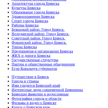
Архитектура города Брянска
Культура Брянска
Образование города Брянска
Здравоохранение Брянска
Спорт города Брянска
Районы Брянска
Бежицкий район. Город Брянск.
Володарский район. Город Брянск.
Советский район. Город Брянск.
Фокинский район. Город Брянск.
Улицы Брянска
Предприятия и организации Брянска
ЖКХ и дороги Брянска
Государственные структуры
Партии и общественные объединения
Егор Ковальчук губернатор
Путешествие в Брянск
Города и страны
Ими гордится Брянский край
Интересные люди современной Брянщины
Брянские фамилии и родословные
Фотографии города и области
Фильмы и видео о Брянске
Книги о Брянском крае