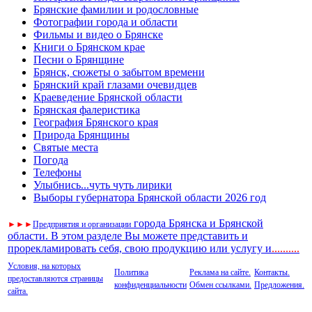
Брянские фамилии и родословные
Фотографии города и области
Фильмы и видео о Брянске
Книги о Брянском крае
Песни о Брянщине
Брянск, сюжеты о забытом времени
Брянский край глазами очевидцев
Краеведение Брянской области
Брянская фалеристика
География Брянского края
Природа Брянщины
Святые места
Погода
Телефоны
Улыбнись...чуть чуть лирики
Выборы губернатора Брянской области 2026 год
города Брянска и Брянской
►
►
►
Предприятия и организации
области. В этом разделе Вы можете представить и
прорекламировать себя, свою продукцию или услугу и
..
........
Условия, на которых
Политика
Реклама на сайте.
Контакты.
предоставляются страницы
конфиденциальности
Обмен ссылками.
Предложения.
сайта.