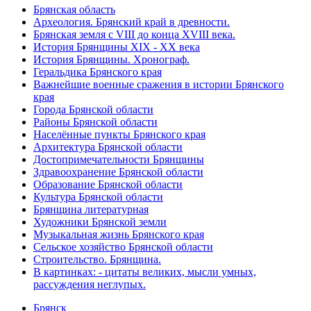
Брянская область
Археология. Брянский край в древности.
Брянская земля с VIII до конца XVIII века.
История Брянщины XIX - XX века
История Брянщины. Хронограф.
Геральдика Брянского края
Важнейшие военные сражения в истории Брянского
края
Города Брянской области
Районы Брянской области
Населённые пункты Брянского края
Архитектура Брянской области
Достопримечательности Брянщины
Здравоохранение Брянской области
Образование Брянской области
Культура Брянской области
Брянщина литературная
Художники Брянской земли
Музыкальная жизнь Брянского края
Сельское хозяйство Брянской области
Строительство. Брянщина.
В картинках: - цитаты великих, мысли умных,
рассуждения неглупых.
Брянск