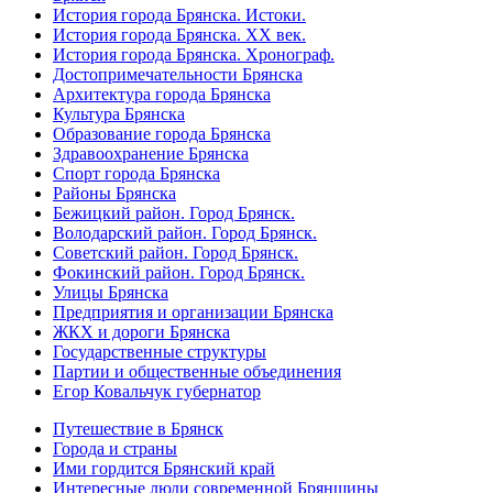
История города Брянска. Истоки.
История города Брянска. XX век.
История города Брянска. Хронограф.
Достопримечательности Брянска
Архитектура города Брянска
Культура Брянска
Образование города Брянска
Здравоохранение Брянска
Спорт города Брянска
Районы Брянска
Бежицкий район. Город Брянск.
Володарский район. Город Брянск.
Советский район. Город Брянск.
Фокинский район. Город Брянск.
Улицы Брянска
Предприятия и организации Брянска
ЖКХ и дороги Брянска
Государственные структуры
Партии и общественные объединения
Егор Ковальчук губернатор
Путешествие в Брянск
Города и страны
Ими гордится Брянский край
Интересные люди современной Брянщины