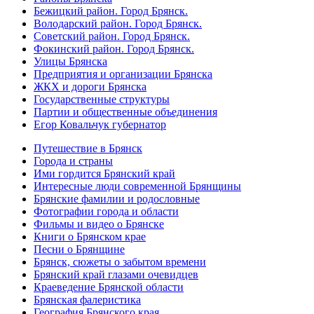
Бежицкий район. Город Брянск.
Володарский район. Город Брянск.
Советский район. Город Брянск.
Фокинский район. Город Брянск.
Улицы Брянска
Предприятия и организации Брянска
ЖКХ и дороги Брянска
Государственные структуры
Партии и общественные объединения
Егор Ковальчук губернатор
Путешествие в Брянск
Города и страны
Ими гордится Брянский край
Интересные люди современной Брянщины
Брянские фамилии и родословные
Фотографии города и области
Фильмы и видео о Брянске
Книги о Брянском крае
Песни о Брянщине
Брянск, сюжеты о забытом времени
Брянский край глазами очевидцев
Краеведение Брянской области
Брянская фалеристика
География Брянского края