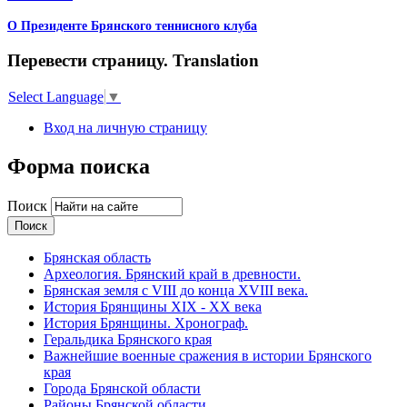
О Президенте Брянского теннисного клуба
Перевести страницу. Translation
Select Language
▼
Вход на личную страницу
Форма поиска
Поиск
Брянская область
Археология. Брянский край в древности.
Брянская земля с VIII до конца XVIII века.
История Брянщины XIX - XX века
История Брянщины. Хронограф.
Геральдика Брянского края
Важнейшие военные сражения в истории Брянского
края
Города Брянской области
Районы Брянской области