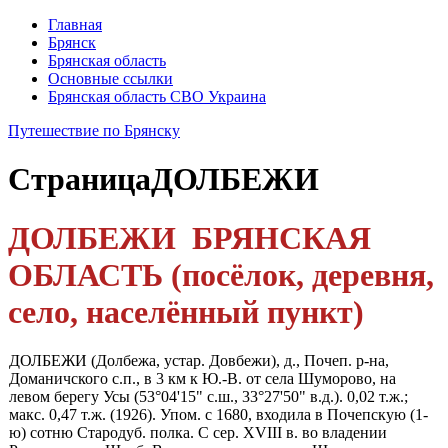
Главная
Брянск
Брянская область
Основные ссылки
Брянская область СВО Украина
Путешествие по Брянску
Страница
ДОЛБЕЖИ
ДОЛБЕЖИ БРЯНСКАЯ
ОБЛАСТЬ (посёлок, деревня,
село, населённый пункт)
ДОЛБЕЖИ (Долбежа, устар. Довбежи), д., Почеп. р-на,
Доманичского с.п., в 3 км к Ю.-В. от села Шуморово, на
левом берегу Усы (53°04'15" с.ш., 33°27'50" в.д.). 0,02 т.ж.;
макс. 0,47 т.ж. (1926). Упом. с 1680, входила в Почепскую (1-
ю) сот­ню Стародуб. полка. С сер. XVIII в. во владении