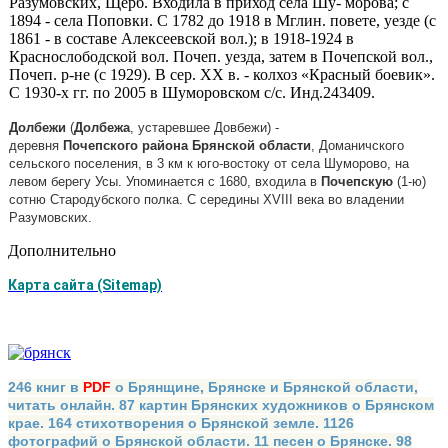
Разумовских, Щерб. Входила в приход села Шу- морова; с
1894 - села Поповки. С 1782 до 1918 в Мглин. повете, уезде (с
1861 - в составе Алек­сеевской вол.); в 1918-1924 в
Краснослободской вол. Почеп. уезда, затем в Почепской вол.,
По­чеп. р-не (с 1929). В сер. XX в. - колхоз «Красный боевик».
С 1930-х гг. по 2005 в Шуморовском с/с. Инд.243409.
Долбежи
(
Долбежа
, устаревшее Довбежи) -
деревня
Почепского
района
Брянской
области
, Доманичского
сельского поселения, в 3 км к юго-востоку от села Шуморово, на
левом берегу Усы. Упоминается с 1680, входила в
Почепскую
(1-ю)
сотню Стародубского полка. С середины XVIII века во владении
Разумовских.
Дополнительно
Карта сайта (Sitemap)
246 книг в
PDF
о Брянщине, Брянске и Брянской области,
читать онлайн. 87 картин Брянских художников о Брянском
крае. 164 стихотворения о Брянской земле. 1126
фотографий о Брянской области. 11 песен о Брянске. 98