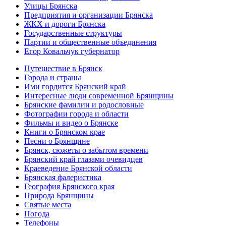
Улицы Брянска
Предприятия и организации Брянска
ЖКХ и дороги Брянска
Государственные структуры
Партии и общественные объединения
Егор Ковальчук губернатор
Путешествие в Брянск
Города и страны
Ими гордится Брянский край
Интересные люди современной Брянщины
Брянские фамилии и родословные
Фотографии города и области
Фильмы и видео о Брянске
Книги о Брянском крае
Песни о Брянщине
Брянск, сюжеты о забытом времени
Брянский край глазами очевидцев
Краеведение Брянской области
Брянская фалеристика
География Брянского края
Природа Брянщины
Святые места
Погода
Телефоны