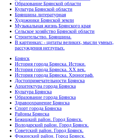
Образование Брянской области
Культура Брянской области
Брянщина литературная
Художники Брянской земли
Музыкальная жизнь Брянского края
Сельское хозяйство Брянской области
Строительство. Брянщина.
В картинках: - цитаты великих, мысли умных,
рассуждения неглупых.
Брянск
История города Брянска. Истоки.
История города Брянска. XX век.
История города Брянска. Хронограф.
Достопримечательности Брянска
Архитектура города Брянска
Культура Брянска
Образование города Брянска
Здравоохранение Брянска
Спорт города Брянска
Районы Брянска
Бежицкий район. Город Брянск.
Володарский район. Город Брянск.
Советский район. Город Брянск.
Фокинский район. Город Брянск.