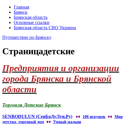
Главная
Брянск
Брянская область
Основные ссылки
Брянская область СВО Украина
Путешествие по Брянску
Страница
детские
Предприятия и организации
города Брянска и Брянской
области
Торговля Детские Брянск
SENBODULUN (СенБоДуЛун.Ру)
♦♦
♦♦
100 игрушек
Мир
♦♦
детства, торговый дом
Умный малыш