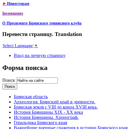
►
Инвесторам
Investments
О Президенте Брянского теннисного клуба
Перевести страницу. Translation
Select Language
▼
Вход на личную страницу
Форма поиска
Поиск
Брянская область
Археология. Брянский край в древности.
Брянская земля с VIII до конца XVIII века.
История Брянщины XIX - XX века
История Брянщины. Хронограф.
Геральдика Брянского края
Важнейшие военные сражения в истории Брянского края