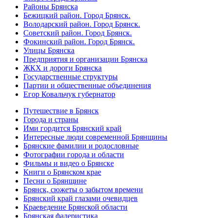
Районы Брянска
Бежицкий район. Город Брянск.
Володарский район. Город Брянск.
Советский район. Город Брянск.
Фокинский район. Город Брянск.
Улицы Брянска
Предприятия и организации Брянска
ЖКХ и дороги Брянска
Государственные структуры
Партии и общественные объединения
Егор Ковальчук губернатор
Путешествие в Брянск
Города и страны
Ими гордится Брянский край
Интересные люди современной Брянщины
Брянские фамилии и родословные
Фотографии города и области
Фильмы и видео о Брянске
Книги о Брянском крае
Песни о Брянщине
Брянск, сюжеты о забытом времени
Брянский край глазами очевидцев
Краеведение Брянской области
Брянская фалеристика