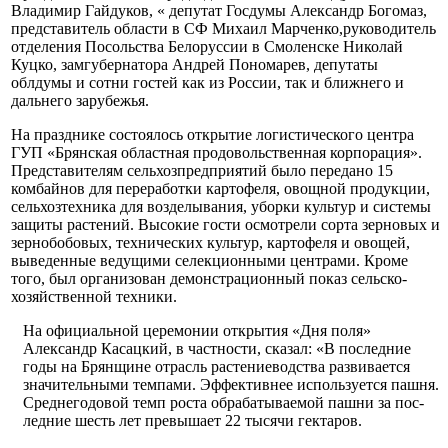
Владимир Гайдуков, « депутат Госдумы Александр Богомаз,
представитель области в СФ Ми­хаил Марченко,руководитель
отделения Посольства Бе­лоруссии в Смоленске Николай
Куцко, замгубернатора Андрей Пономарев, депутаты
облдумы и сотни гостей как из России, так и ближнего и
дальнего зарубежья.
На празднике состоялось от­крытие логистического центра
ГУП «Брянская областная продо­вольственная корпорация».
Представителям сельхозпредп­риятий было передано 15
комбайнов для переработки картофеля, овощной продукции,
сельхозтех­ника для возделывания, уборки культур и системы
защиты расте­ний. Высокие гости осмотрели сорта зерновых и
зернобобовых, технических культур, картофеля и овощей,
выведенные ведущи­ми селекционными центрами. Кроме
того, был организован де­монстрационный показ сельско­
хозяйственной техники.
На официальной церемонии открытия «Дня поля»
Александр Касацкий, в частности, сказал: «В последние
годы на Брянщине отрасль растениеводства разви­вается
значительными темпами. Эффективнее используется паш­ня.
Среднегодовой темп роста обрабатываемой пашни за пос­
ледние шесть лет превышает 22 тысячи гектаров.