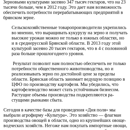
Зерновыми культурами засея­но 347 тысяч гектаров, что на 23
тысячи больше, чем в 2012 году. Это дает нам возможность
обес­печить потребности перерабаты­вающих предприятий в
брянском зерне.
Сельскохозяйственные товаропроизводители укре­пились
во мнении, что выра­щивать кукурузу на зерно и получать
высокие урожаи можно не только в южных областях, но
и в среднерус­ской Брянской области. В 2013 году этой
культурой за­сеяно 20 тысяч гектаров, что в 4 с половиной
раза боль­ше прошлогоднего уровня.
Результат позволит нам пол­ностью обеспечить не толь­ко
потребности обществен­ного животноводства, но и
реализовывать зерно по до­стойной цене за пределы
области. Брянская область занимает ведущую позицию в
ЦФО по производству картофе­ля. Мы убедились, что
картофе­леводство может стать устойчи­вым бизнесом.
Растущие объемы производства подкрепляются ра­
стущими рынками сбыта.
Сегодня в качестве базы для проведения «Дня поля» мы
выбрали агрофирму «Культу­ра». Это хозяйство — флагман
производства овощей в облас­ти, одно из крупнейших овоще­
водческих хозяйств. Негоже нам покупать импортные ово­щи,