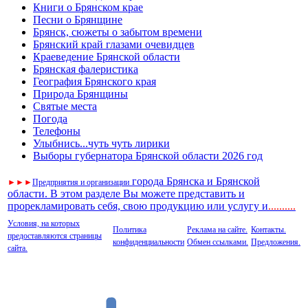
Книги о Брянском крае
Песни о Брянщине
Брянск, сюжеты о забытом времени
Брянский край глазами очевидцев
Краеведение Брянской области
Брянская фалеристика
География Брянского края
Природа Брянщины
Святые места
Погода
Телефоны
Улыбнись...чуть чуть лирики
Выборы губернатора Брянской области 2026 год
города Брянска и Брянской
►
►
►
Предприятия и организации
области. В этом разделе Вы можете представить и
прорекламировать себя, свою продукцию или услугу и
..
........
Условия, на которых
Политика
Реклама на сайте.
Контакты.
предоставляются страницы
конфиденциальности
Обмен ссылками.
Предложения.
сайта.