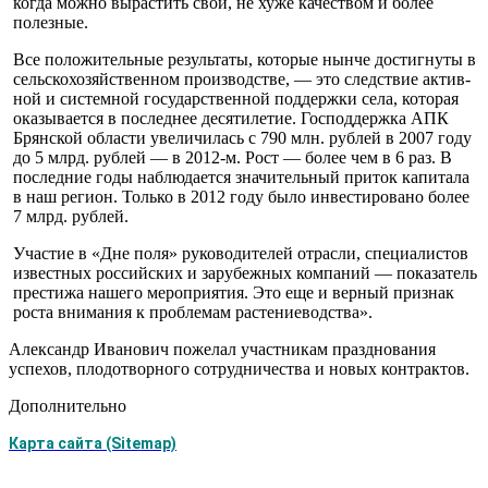
когда можно вырастить свои, не хуже качеством и бо­лее
полезные.
Все положительные результа­ты, которые нынче достигнуты в
сельскохозяйственном произ­водстве, — это следствие актив­
ной и системной государствен­ной поддержки села, которая
оказывается в последнее деся­тилетие. Господдержка АПК
Брянской области увеличилась с 790 млн. рублей в 2007 году
до 5 млрд. рублей — в 2012-м. Рост — более чем в 6 раз. В
последние годы наблюдается значительный приток капитала
в наш регион. Только в 2012 году было инвес­тировано более
7 млрд. рублей.
Участие в «Дне поля» руково­дителей отрасли, специалистов
известных российских и зару­бежных компаний — показатель
престижа нашего мероприятия. Это еще и верный признак
роста внимания к проблемам растение­водства».
Александр Иванович поже­лал участникам празднования
успехов, плодотворного сотруд­ничества и новых контрактов.
Дополнительно
Карта сайта (Sitemap)