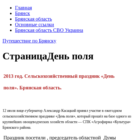
Главная
Брянск
Брянская область
Основные ссылки
Брянская область СВО Украина
Путешествие по Брянску
Страница
День поля
2013 год. Сельскохозяй­ственный праздник «День
поля». Брянская область.
12 июля вице-губерна­тор Александр Касацкий принял участие в еже­годном
сельскохозяй­ственном празднике «День поля», который прошёл на базе одного из
крупнейших овощевод­ческих хозяйств области — СПК «Агрофирма «Культура»
Брянского района.
Праздник посетили , председатель областной Думы