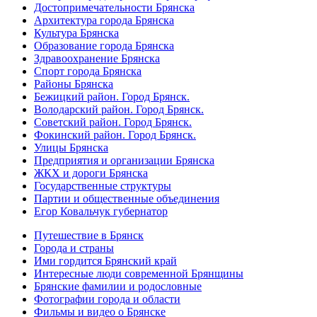
Достопримечательности Брянска
Архитектура города Брянска
Культура Брянска
Образование города Брянска
Здравоохранение Брянска
Спорт города Брянска
Районы Брянска
Бежицкий район. Город Брянск.
Володарский район. Город Брянск.
Советский район. Город Брянск.
Фокинский район. Город Брянск.
Улицы Брянска
Предприятия и организации Брянска
ЖКХ и дороги Брянска
Государственные структуры
Партии и общественные объединения
Егор Ковальчук губернатор
Путешествие в Брянск
Города и страны
Ими гордится Брянский край
Интересные люди современной Брянщины
Брянские фамилии и родословные
Фотографии города и области
Фильмы и видео о Брянске