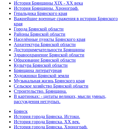
История Брянщины XIX - XX века
История Брянщины. Хронограф.
Геральдика Брянского края
Важнейшие военные сражения в истории Брянского
края
Города Брянской области
Районы Брянской области
Населённые пункты Брянского края
Архитектура Брянской области
Достопримечательности Брянщины
Здравоохранение Брянской области
Образование Брянской области
Культура Брянской области
Брянщина литературная
Художники Брянской земли
Музыкальная жизнь Брянского края
Сельское хозяйство Брянской области
Строительство. Брянщина.
В картинках: - цитаты великих, мысли умных,
рассуждения неглупых.
Брянск
История города Брянска. Истоки.
История города Брянска. XX век.
История города Брянска. Хронограф.